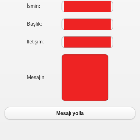
İsmin:
Başlık:
İletişim:
i
ya 77-73 Yenildi
Mesajın:
görmek
ini açmak için 80 milyon dolar yatırdı
rj cihazı23564
Mesajı yolla
ndi