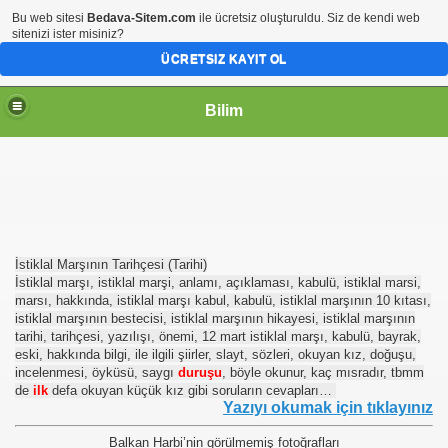
Bu web sitesi
Bedava-Sitem.com
ile ücretsiz oluşturuldu. Siz de kendi web
sitenizi ister misiniz?
ÜCRETSIZ KAYIT OL
Bilim
İstiklal Marşının Tarihçesi (Tarihi)
İstiklal marşı, istiklal marşi, anlamı, açıklaması, kabulü, istiklal marsi,
marsı, hakkında, istiklal marşı kabul, kabulü, istiklal marşının 10 kıtası,
istiklal marşının bestecisi, istiklal marşının hikayesi, istiklal marşının
tarihi, tarihçesi, yazılışı, önemi, 12 mart istiklal marşı, kabulü, bayrak,
eski, hakkında bilgi, ile ilgili şiirler, slayt, sözleri, okuyan kız, doğuşu,
incelenmesi, öyküsü, saygı
duruşu
, böyle okunur, kaç mısradır, tbmm
de
ilk
defa okuyan küçük kız gibi soruların cevapları…
Yazıyı okumak için tıklayınız
Balkan Harbi’nin görülmemiş fotoğrafları