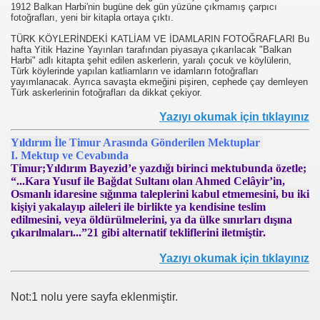
1912 Balkan Harbi'nin bugüne dek gün yüzüne çıkmamış çarpıcı
fotoğrafları, yeni bir kitapla ortaya çıktı.
TÜRK KÖYLERİNDEKİ KATLİAM VE İDAMLARIN FOTOĞRAFLARI Bu
hafta Yitik Hazine Yayınları tarafından piyasaya çıkarılacak "Balkan
Harbi" adlı kitapta şehit edilen askerlerin, yaralı çocuk ve köylülerin,
Türk köylerinde yapılan katliamların ve idamların fotoğrafları
yayımlanacak. Ayrıca savaşta ekmeğini pişiren, cephede çay demleyen
Türk askerlerinin fotoğrafları da dikkat çekiyor.
Yazıyı okumak için tıklayınız
i
Yıldırım İle Timur Arasında Gönderilen Mektuplar
ya 77-73 Yenildi
I. Mektup ve Cevabında
Timur;Yıldırım Bayezid’e yazdığı birinci mektubunda özetle;
“...Kara Yusuf ile Bağdat Sultanı olan Ahmed Celâyir’in,
görmek
Osmanlı idaresine sığınma taleplerini kabul etmemesini, bu iki
kişiyi yakalayıp aileleri ile birlikte ya kendisine teslim
ini açmak için 80 milyon dolar yatırdı
edilmesini, veya öldürülmelerini, ya da ülke sınırları dışına
çıkarılmaları...”21 gibi alternatif tekliflerini iletmiştir.
rj cihazı23564
Yazıyı okumak için tıklayınız
ndi
Not:1 nolu yere sayfa eklenmiştir.