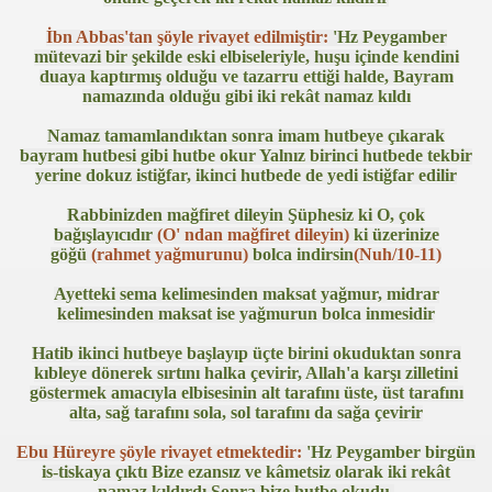
İbn Abbas'tan şöyle rivayet edilmiştir:
'Hz Peygamber
mütevazi bir şekilde eski elbiseleriyle, huşu içinde kendini
anılacak esnek piller geliştirildi
duaya kaptırmış olduğu ve tazarru ettiği halde, Bayram
namazında olduğu gibi iki rekât namaz kıldı
Öldü
Namaz tamamlandıktan sonra imam hutbeye çıkarak
bayram hutbesi gibi hutbe okur Yalnız birinci hutbede tekbir
rlerinden Eric Gerets, beyin kanaması geçirdiğini açıkladı.
yerine dokuz istiğfar, ikinci hutbede de yedi istiğfar edilir
Rabbinizden mağfiret dileyin Şüphesiz ki O, çok
bağışlayıcıdır
(O' ndan mağfiret dileyin)
ki üzerinize
i Avrupa'nın Dilinde
göğü
(rahmet yağmurunu)
bolca indirsin
(Nuh/10-11)
Ayetteki sema kelimesinden maksat yağmur, midrar
di?
kelimesinden maksat ise yağmurun bolca inmesidir
acak
Hatib ikinci hutbeye başlayıp üçte birini okuduktan sonra
kıbleye dönerek sırtını halka çevirir, Allah'a karşı zilletini
ıt Öztürk Yakaladı
göstermek amacıyla elbisesinin alt tarafını üste, üst tarafını
alta, sağ tarafını sola, sol tarafını da sağa çevirir
ere Kaldı
Ebu Hüreyre şöyle rivayet etmektedir:
'Hz Peygamber birgün
is-tiskaya çıktı Bize ezansız ve kâmetsiz olarak iki rekât
sürsüz)...
namaz kıldırdı Sonra bize hutbe okudu