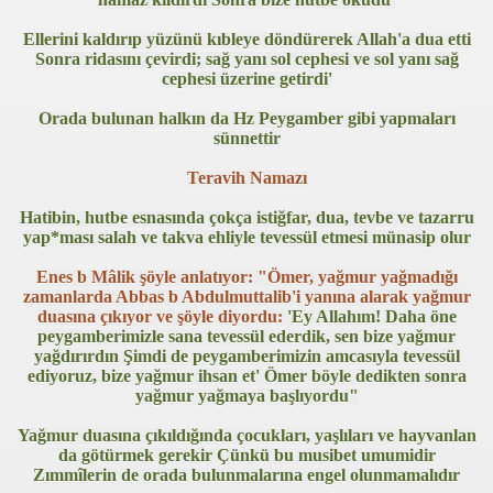
Ellerini kaldırıp yüzünü kıbleye döndürerek Allah'a dua etti
ker Öldü
Sonra ridasını çevirdi; sağ yanı sol cephesi ve sol yanı sağ
cephesi üzerine getirdi'
Orada bulunan halkın da Hz Peygamber gibi yapmaları
sünnettir
Teravih Namazı
imiyet Ortadan Kalkmış
Hatibin, hutbe esnasında çokça istiğfar, dua, tevbe ve tazarru
 yerde birden “olmak” mümkün
yap*ması salah ve takva ehliyle tevessül etmesi münasip olur
teriyor
Enes b Mâlik şöyle anlatıyor: "Ömer, yağmur yağmadığı
zamanlarda Abbas b Abdulmuttalib'i yanına alarak yağmur
duasına çıkıyor ve şöyle diyordu:
'Ey Allahım! Daha öne
peygamberimizle sana tevessül ederdik, sen bize yağmur
yağdırırdın Şimdi de peygamberimizin amcasıyla tevessül
20141238
ediyoruz, bize yağmur ihsan et' Ömer böyle dedikten sonra
yağmur yağmaya başlıyordu"
Yağmur duasına çıkıldığında çocukları, yaşlıları ve hayvanlan
da götürmek gerekir Çünkü bu musibet umumidir
k" Yazılı Tişörtle Çıktı
Zımmîlerin de orada bulunmalarına engel olunmamalıdır