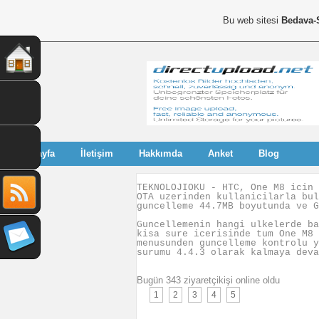
Bu web sitesi
Bedava-
Anasayfa
İletişim
Hakkımda
Anket
Blog
TEKNOLOJIOKU - HTC, One M8 icin 
OTA uzerinden kullanicilarla bul
guncelleme 44.7MB boyutunda ve G
Guncellemenin hangi ulkelerde ba
kisa sure icerisinde tum One M8 
menusunden guncelleme kontrolu y
surumu 4.4.3 olarak kalmaya deva
Bugün 343 ziyaretçikişi online oldu
1
2
3
4
5