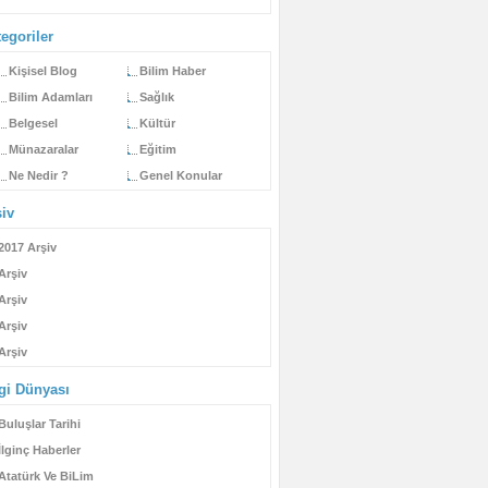
egoriler
Kişisel Blog
Bilim Haber
Bilim Adamları
Sağlık
Belgesel
Kültür
Münazaralar
Eğitim
Ne Nedir ?
Genel Konular
şiv
2017 Arşiv
Arşiv
Arşiv
Arşiv
Arşiv
lgi Dünyası
Buluşlar Tarihi
İlginç Haberler
Atatürk Ve BiLim