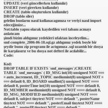
UPDATE (veri güncellerken kullanılır)
INSERT (veri girerken kullanılır)
CREATE (tablo oluşturuken kullanılır)
DROP (tablo siler)
gelelim bunlarıu nasıl kullanacagımıza ve veriyi nasıl import
edeceğimize...
Not:tablo yapısı olarak kaydedilen veri tabanı acmayı
anlatıcam
şimdi bizim aldıgımız yedekleri ufaktan inceleyelim...
i
smf-complete_2006-06-18.sql.gz aldıgımız yedek boyle bir
şeydir bunu zip programı ile actıgımıza .sql uzantılı bir dosya
ile karşılasırız ve bu dosya not defteri ile acılabilir...
ya 77-73 Yenildi
Code:
görmek
Kod:
DROP TABLE IF EXISTS `smf_messages`;CREATE
ini açmak için 80 milyon dolar yatırdı
TABLE `smf_messages` ( ID_MSG int(10) unsigned NOT ¤¤¤
¤ auto_increment, ID_TOPIC mediumint(8) unsigned NOT ¤
¤¤¤ default 0, ID_BOARD smallint(5) unsigned NOT ¤¤¤¤
rj cihazı23564
default 0, posterTime int(10) unsigned NOT ¤¤¤¤ default 0,
ID_MEMBER mediumint(8) unsigned NOT ¤¤¤¤ default 0,
ndi
ID_MSG_MODIFIED mediumint(8) unsigned NOT ¤¤¤¤
default 0, subject tinytext NOT ¤¤¤¤ default '', posterName
tinytext NOT ¤¤¤¤ default '', posterEmail tinytext NOT ¤¤¤¤
default '', posterIP tinytext NOT ¤¤¤¤ default '',