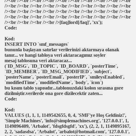
/><br /><br /><br /><br /><br /><br /><br /><br /><br /><br
erek Kupadan Elendi
/><br /><br /><br /><br /><br /><br /><br /><br /><br /><br
/><br /><br /><br /><br /><br /><br /><br /><br /><br /><br
ir Arada Olmayız
/><br /><br /><br /><br /><br /><br /><br /><br /><br /><br
/><br /><br /><br /><br />[faq]lord[/faq]', 'xx');
Code:
Kod:
egen keşfedildi
INSERT INTO `smf_messages`
bununla başlayan satırlar verilerinizi aktarmaya olanak
tanır... ve hangi tabloya veri aktaracagımız soyler
mesaj tablosuna veri aktaracaz...
(`ID_MSG`, `ID_TOPIC`, `ID_BOARD`, `posterTime`,
'yle Berabere Kaldı
`ID_MEMBER`, `ID_MSG_MODIFIED`, `subject`,
`posterName`, `posterEmail`, `posterIP`, `smileysEnabled`,
çin Aday Adayı Oldu
`modifiedTime`, `modifiedName`, `body`, `icon`)
bu kısım tablo yapısıdır...tablonuzdaki kolon sırasına gore
dizilmiştir.verilerde ona gore dizilecektir zaten...
arım saatte kapınızda
Code:
çırdı
Kod:
VALUES (1, 1, 1, 1149542655, 0, 4, 'SMF'ye Hoş Geldiniz!',
ni Programa Başlıyor
'Simple Machines', 'info@simplemachines.org', '127.0.0.1', 1,
1149896409, 'Arbalot', 'fdsgfdsgfd', 'xx'), (2, 2, 1, 1149895167,
2, 2, 'sadasdsa', 'Arbalot', 'arbalot@hotmail.com', '127.0.0.1',
ini Kapsayan Seçim Anketi