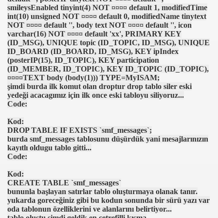
smileysEnabled tinyint(4) NOT ¤¤¤¤ default 1, modifiedTime
int(10) unsigned NOT ¤¤¤¤ default 0, modifiedName tinytext
NOT ¤¤¤¤ default '', body text NOT ¤¤¤¤ default '', icon
anılacak esnek piller geliştirildi
varchar(16) NOT ¤¤¤¤ default 'xx', PRIMARY KEY
(ID_MSG), UNIQUE topic (ID_TOPIC, ID_MSG), UNIQUE
Öldü
ID_BOARD (ID_BOARD, ID_MSG), KEY ipIndex
(posterIP(15), ID_TOPIC), KEY participation
(ID_MEMBER, ID_TOPIC), KEY ID_TOPIC (ID_TOPIC),
rlerinden Eric Gerets, beyin kanaması geçirdiğini açıkladı.
¤¤¤¤TEXT body (body(1))) TYPE=MyISAM;
şimdi burda ilk komut olan droptur drop tablo siler eski
yedeği acacagımız için ilk once eski tabloyu siliyoruz...
Code:
i Avrupa'nın Dilinde
Kod:
DROP TABLE IF EXISTS `smf_messages`;
di?
burda smf_messages tablosunu düşürdük yani mesajlarınızın
kayıtlı oldugu tablo gitti...
acak
Code:
ıt Öztürk Yakaladı
Kod:
CREATE TABLE `smf_messages`
bununla başlayan satırlar tablo oluşturmaya olanak tanır.
ere Kaldı
yukarda goreceğiniz gibi bu kodun sonunda bir sürü yazı var
oda tablonun özelliklerini ve alanlarını belirtiyor...
sürsüz)...
tablo oluştu şimdi geldik en çetrefilli kısma