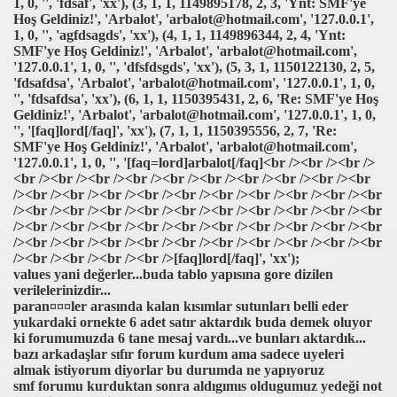
1, 0, '', 'fdsaf', 'xx'), (3, 1, 1, 1149895178, 2, 3, 'Ynt: SMF'ye
Hoş Geldiniz!', 'Arbalot', 'arbalot@hotmail.com', '127.0.0.1',
1, 0, '', 'agfdsagds', 'xx'), (4, 1, 1, 1149896344, 2, 4, 'Ynt:
SMF'ye Hoş Geldiniz!', 'Arbalot', 'arbalot@hotmail.com',
'127.0.0.1', 1, 0, '', 'dfsfdsgds', 'xx'), (5, 3, 1, 1150122130, 2, 5,
'fdsafdsa', 'Arbalot', 'arbalot@hotmail.com', '127.0.0.1', 1, 0,
'', 'fdsafdsa', 'xx'), (6, 1, 1, 1150395431, 2, 6, 'Re: SMF'ye Hoş
Geldiniz!', 'Arbalot', 'arbalot@hotmail.com', '127.0.0.1', 1, 0,
'', '[faq]lord[/faq]', 'xx'), (7, 1, 1, 1150395556, 2, 7, 'Re:
SMF'ye Hoş Geldiniz!', 'Arbalot', 'arbalot@hotmail.com',
'127.0.0.1', 1, 0, '', '[faq=lord]arbalot[/faq]<br /><br /><br />
<br /><br /><br /><br /><br /><br /><br /><br /><br /><br
/><br /><br /><br /><br /><br /><br /><br /><br /><br /><br
/><br /><br /><br /><br /><br /><br /><br /><br /><br /><br
/><br /><br /><br /><br /><br /><br /><br /><br /><br /><br
/><br /><br /><br /><br /><br /><br /><br /><br /><br /><br
/><br /><br /><br /><br />[faq]lord[/faq]', 'xx');
values yani değerler...buda tablo yapısına gore dizilen
verilelerinizdir...
paran¤¤¤ler arasında kalan kısımlar sutunları belli eder
yukardaki ornekte 6 adet satır aktardık buda demek oluyor
ün
ki forumumuzda 6 tane mesaj vardı...ve bunları aktardık...
bazı arkadaşlar sıfır forum kurdum ama sadece uyeleri
almak istiyorum diyorlar bu durumda ne yapıyoruz
smf forumu kurduktan sonra aldıgımıs oldugumuz yedeği not