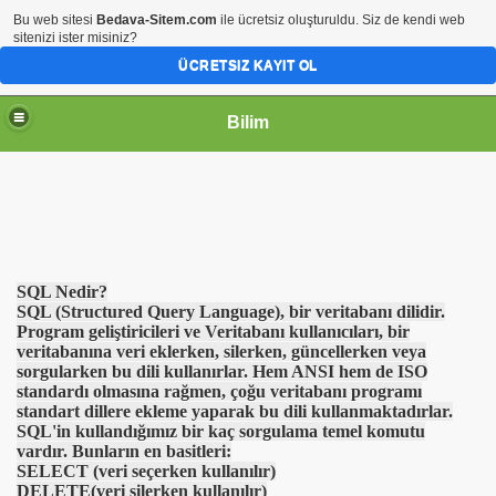
Bu web sitesi
Bedava-Sitem.com
ile ücretsiz oluşturuldu. Siz de kendi web
sitenizi ister misiniz?
ÜCRETSIZ KAYIT OL
Bilim
SQL Nedir?
SQL (Structured Query Language), bir veritabanı dilidir.
Program geliştiricileri ve Veritabanı kullanıcıları, bir
veritabanına veri eklerken, silerken, güncellerken veya
sorgularken bu dili kullanırlar. Hem ANSI hem de ISO
standardı olmasına rağmen, çoğu veritabanı programı
standart dillere ekleme yaparak bu dili kullanmaktadırlar.
SQL'in kullandığımız bir kaç sorgulama temel komutu
vardır. Bunların en basitleri:
SELECT (veri seçerken kullanılır)
DELETE(veri silerken kullanılır)