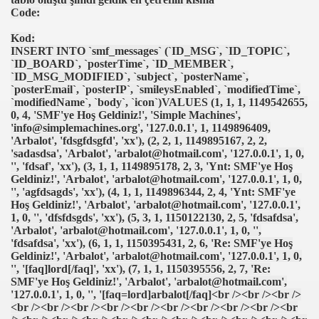
Code:
ker Öldü
Kod:
INSERT INTO `smf_messages` (`ID_MSG`, `ID_TOPIC`,
`ID_BOARD`, `posterTime`, `ID_MEMBER`,
`ID_MSG_MODIFIED`, `subject`, `posterName`,
`posterEmail`, `posterIP`, `smileysEnabled`, `modifiedTime`,
`modifiedName`, `body`, `icon`)VALUES (1, 1, 1, 1149542655,
0, 4, 'SMF'ye Hoş Geldiniz!', 'Simple Machines',
imiyet Ortadan Kalkmış
'info@simplemachines.org', '127.0.0.1', 1, 1149896409,
'Arbalot', 'fdsgfdsgfd', 'xx'), (2, 2, 1, 1149895167, 2, 2,
 yerde birden “olmak” mümkün
'sadasdsa', 'Arbalot', 'arbalot@hotmail.com', '127.0.0.1', 1, 0,
'', 'fdsaf', 'xx'), (3, 1, 1, 1149895178, 2, 3, 'Ynt: SMF'ye Hoş
teriyor
Geldiniz!', 'Arbalot', 'arbalot@hotmail.com', '127.0.0.1', 1, 0,
'', 'agfdsagds', 'xx'), (4, 1, 1, 1149896344, 2, 4, 'Ynt: SMF'ye
Hoş Geldiniz!', 'Arbalot', 'arbalot@hotmail.com', '127.0.0.1',
1, 0, '', 'dfsfdsgds', 'xx'), (5, 3, 1, 1150122130, 2, 5, 'fdsafdsa',
'Arbalot', 'arbalot@hotmail.com', '127.0.0.1', 1, 0, '',
20141238
'fdsafdsa', 'xx'), (6, 1, 1, 1150395431, 2, 6, 'Re: SMF'ye Hoş
Geldiniz!', 'Arbalot', 'arbalot@hotmail.com', '127.0.0.1', 1, 0,
'', '[faq]lord[/faq]', 'xx'), (7, 1, 1, 1150395556, 2, 7, 'Re:
SMF'ye Hoş Geldiniz!', 'Arbalot', 'arbalot@hotmail.com',
'127.0.0.1', 1, 0, '', '[faq=lord]arbalot[/faq]<br /><br /><br />
k" Yazılı Tişörtle Çıktı
<br /><br /><br /><br /><br /><br /><br /><br /><br /><br