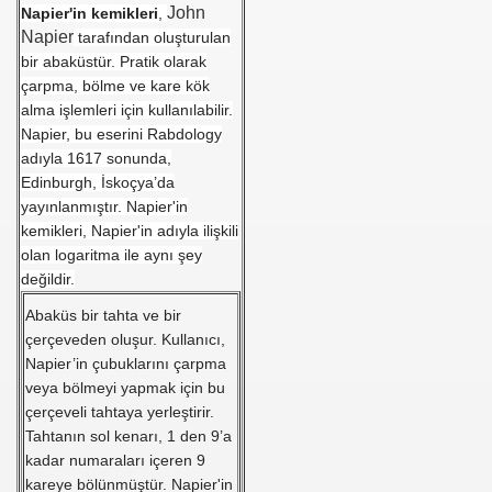
John
Napier'in kemikleri
,
Napier
tarafından oluşturulan
bir abaküstür. Pratik olarak
çarpma, bölme ve kare kök
alma işlemleri için kullanılabilir.
Napier, bu eserini Rabdology
adıyla 1617 sonunda,
Edinburgh, İskoçya’da
i
yayınlanmıştır. Napier'in
kemikleri, Napier'in adıyla ilişkili
ya 77-73 Yenildi
olan logaritma ile aynı şey
görmek
değildir.
Abaküs bir tahta ve bir
ini açmak için 80 milyon dolar yatırdı
çerçeveden oluşur. Kullanıcı,
Napier’in çubuklarını çarpma
rj cihazı23564
veya bölmeyi yapmak için bu
çerçeveli tahtaya yerleştirir.
ndi
Tahtanın sol kenarı, 1 den 9’a
kadar numaraları içeren 9
kareye bölünmüştür. Napier'in