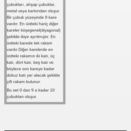
çubukları, ahşap çubuklar,
metal veya kartondan oluşur.
Bir çubuk yüzeyinde 9 kare
anılacak esnek piller geliştirildi
vardır. En üstteki hariç diğer
Öldü
kareler köşegenel(diyagonal)
şekilde ikiye ayrılmıştır. En
rlerinden Eric Gerets, beyin kanaması geçirdiğini açıkladı.
üstteki karede tek rakam
vardır.Diğer karelerde en
üstteki rakamın iki katı, üç
katı, dört katı, beş katı ve
i Avrupa'nın Dilinde
böylece son kareye kadar
dokuz katı yer alacak şekilde
di?
çift rakam bulunur.
Bu set 0 dan 9 a kadar 10
acak
çubuktan oluşur.
ıt Öztürk Yakaladı
ere Kaldı
sürsüz)...