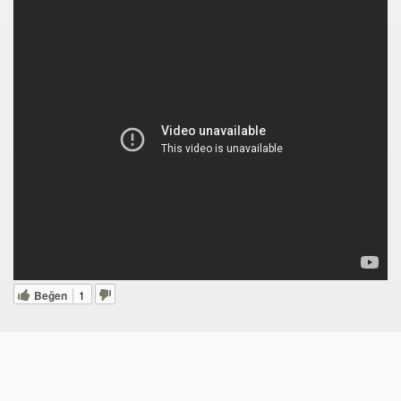
ker Öldü
imiyet Ortadan Kalkmış
 yerde birden “olmak” mümkün
teriyor
Beğen
1
20141238
k" Yazılı Tişörtle Çıktı