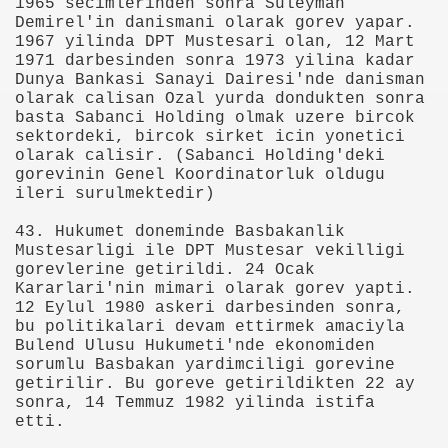
1965 secimlerinden sonra Suleyman
Demirel'in danismani olarak gorev yapar.
ker Öldü
1967 yilinda DPT Mustesari olan, 12 Mart
1971 darbesinden sonra 1973 yilina kadar
Dunya Bankasi Sanayi Dairesi'nde danisman
olarak calisan Ozal yurda dondukten sonra
basta Sabanci Holding olmak uzere bircok
sektordeki, bircok sirket icin yonetici
olarak calisir. (Sabanci Holding'deki
imiyet Ortadan Kalkmış
gorevinin Genel Koordinatorluk oldugu
ileri surulmektedir)
 yerde birden “olmak” mümkün
43. Hukumet doneminde Basbakanlik
teriyor
Mustesarligi ile DPT Mustesar vekilligi
gorevlerine getirildi. 24 Ocak
Kararlari'nin mimari olarak gorev yapti.
12 Eylul 1980 askeri darbesinden sonra,
bu politikalari devam ettirmek amaciyla
20141238
Bulend Ulusu Hukumeti'nde ekonomiden
sorumlu Basbakan yardimciligi gorevine
getirilir. Bu goreve getirildikten 22 ay
sonra, 14 Temmuz 1982 yilinda istifa
k" Yazılı Tişörtle Çıktı
etti.