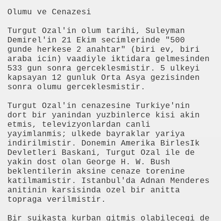
Olumu ve Cenazesi
üzeler
Turgut Ozal'in olum tarihi, Suleyman
Demirel'in 21 Ekim secimlerinde "500
akları
gunde herkese 2 anahtar" (biri ev, biri
araba icin) vaadiyle iktidara gelmesinden
an gen mutasyonu bulundu
533 gun sonra gerceklesmistir. 5 ulkeyi
kapsayan 12 gunluk Orta Asya gezisinden
sonra olumu gerceklesmistir.
yıncılık hakkında bilgiler
Turgut Ozal'in cenazesine Turkiye'nin
dort bir yanindan yuzbinlerce kisi akin
etmis, televizyonlardan canli
yayimlanmis; ulkede bayraklar yariya
indirilmistir. Donemin Amerika BirlesIk
Devletleri Baskani, Turgut Ozal ile de
yakin dost olan George H. W. Bush
beklentilerin aksine cenaze torenine
katilmamistir. Istanbul'da Adnan Menderes
anitinin karsisinda ozel bir anitta
topraga verilmistir.
Bir suikasta kurban gitmis olabilecegi de