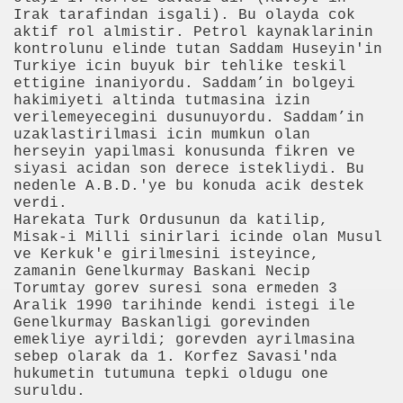
Irak tarafindan isgali). Bu olayda cok
uraları Yarın Çekilecek
aktif rol almistir. Petrol kaynaklarinin
kontrolunu elinde tutan Saddam Huseyin'in
Turkiye icin buyuk bir tehlike teskil
ettigine inaniyordu. Saddam’in bolgeyi
lup Etti
hakimiyeti altinda tutmasina izin
verilemeyecegini dusunuyordu. Saddam’in
uzaklastirilmasi icin mumkun olan
herseyin yapilmasi konusunda fikren ve
siyasi acidan son derece istekliydi. Bu
nedenle A.B.D.'ye bu konuda acik destek
verdi.
Harekata Turk Ordusunun da katilip,
Misak-i Milli sinirlari icinde olan Musul
ve Kerkuk'e girilmesini isteyince,
zamanin Genelkurmay Baskani Necip
Öyle Gidiyoruz
Torumtay gorev suresi sona ermeden 3
Aralik 1990 tarihinde kendi istegi ile
Genelkurmay Baskanligi gorevinden
 Arasında
emekliye ayrildi; gorevden ayrilmasina
sebep olarak da 1. Korfez Savasi'nda
lişkilendirildi
hukumetin tutumuna tepki oldugu one
suruldu.