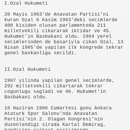
I.Ozal Hukumeti
erek Kupadan Elendi
20 Mayis 1983'de Anavatan Partisi'ni
ir Arada Olmayız
kuran Ozal 6 Kasim 1983'deki secimlerde
400 kisiden olusan parlamentoda 211
milletvekili cikararak iktidar ve 45.
Hukumet'in Basbakani oldu. 1984 yerel
egen keşfedildi
secimlerinden de basariyla cikan Ozal, 13
Nisan 1985'de yapilan ilk kongrede tekrar
genel baskanliga secildi.
'yle Berabere Kaldı
II.Ozal Hukumeti
çin Aday Adayı Oldu
1987 yilinda yapilan genel secimlerde,
292 milletvekili cikartarak tekrar
arım saatte kapınızda
cogunlugu sagladi ve 46. Hukumet'in
Basbakani oldu.
çırdı
18 Haziran 1988 Cumartesi gunu Ankara
Ataturk Spor Salonu'nda Anavatan
ni Programa Başlıyor
Partisi'nin 2. Olagan Kongresi'nin
duzenlendigi sirada Kartal Demirag,
ini Kapsayan Seçim Anketi