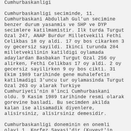
Cumhurbaskanligi
Cumhurbaskanligi seciminde, 11.
efat Etti
Cumhurbaskani Abdullah Gul'un secimine
benzer durum yasanmis ve SHP ve DYP
secimlere katilmamistir. Ilk turda Turgut
Ozal 247, ANAP Burdur Milletvekili Fethi
Platini'yi üzdü
Celikbas 18 oy aldi. 17 oy bos cikarken 3
oy gecersiz sayildi. Ikinci turunda 284
milletvekilinin katildigi oylamada
adaylardan Basbakan Turgut Ozal 256 oy
alirken, Fethi Celikbas 17 oy aldi. 2 oy
gecersiz sayilirken 9 oy bos cikti. 31
Ekim 1989 tarihinde gene muhalefetin
katilmadigi 3'uncu tur oylamasinda Turgut
Ozal 263 oy alarak Turkiye
Cumhuriyeti'nin 8'inci Cumhurbaskani
oldu. 9 Kasim 1989 tarihinde resmi olarak
gorevine basladi. Bu secimden akilda
kalan ise alisamadik diyenlere,
alisirsiniz, alisirsiniz demesidir.
Cumhurbaskanligi doneminin en onemli
olayi 1. Korfez Savasi'dir (Kuveyt'in