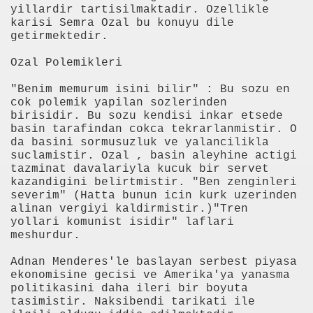
yillardir tartisilmaktadir. Ozellikle
karisi Semra Ozal bu konuyu dile
getirmektedir.
Ozal Polemikleri
imi durduruldu
"Benim memurum isini bilir" : Bu sozu en
i aracı oluyor
cok polemik yapilan sozlerinden
birisidir. Bu sozu kendisi inkar etsede
basin tarafindan cokca tekrarlanmistir. O
da basini sormusuzluk ve yalancilikla
suclamistir. Ozal , basin aleyhine actigi
lamadı
tazminat davalariyla kucuk bir servet
kazandigini belirtmistir. "Ben zenginleri
severim" (Hatta bunun icin kurk uzerinden
alinan vergiyi kaldirmistir.)"Tren
yollari komunist isidir" laflari
meshurdur.
 olan gen mutasyonu bulundu
Adnan Menderes'le baslayan serbest piyasa
ekonomisine gecisi ve Amerika'ya yanasma
politikasini daha ileri bir boyuta
tasimistir. Naksibendi tarikati ile