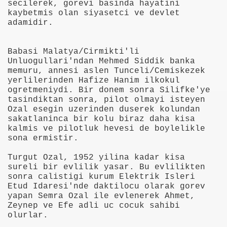
secilerek, gorevi basinda hayatini
kaybetmis olan siyasetci ve devlet
adamidir.
Babasi Malatya/Cirmikti'li
Unluogullari'ndan Mehmed Siddik banka
memuru, annesi aslen Tunceli/Cemiskezek
yerlilerinden Hafize Hanim ilkokul
i
ogretmeniydi. Bir donem sonra Silifke'ye
tasindiktan sonra, pilot olmayi isteyen
ya 77-73 Yenildi
Ozal esegin uzerinden duserek kolundan
sakatlaninca bir kolu biraz daha kisa
kalmis ve pilotluk hevesi de boylelikle
görmek
sona ermistir.
ini açmak için 80 milyon dolar yatırdı
Turgut Ozal, 1952 yilina kadar kisa
sureli bir evlilik yasar. Bu evlilikten
rj cihazı23564
sonra calistigi kurum Elektrik Isleri
Etud Idaresi'nde daktilocu olarak gorev
ndi
yapan Semra Ozal ile evlenerek Ahmet,
Zeynep ve Efe adli uc cocuk sahibi
olurlar.