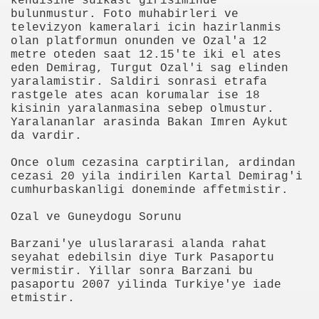
kendisine suikast girisiminde
bulunmustur. Foto muhabirleri ve
televizyon kameralari icin hazirlanmis
olan platformun onunden ve Ozal'a 12
metre oteden saat 12.15'te iki el ates
eden Demirag, Turgut Ozal'i sag elinden
yaralamistir. Saldiri sonrasi etrafa
rastgele ates acan korumalar ise 18
kisinin yaralanmasina sebep olmustur.
Yaralananlar arasinda Bakan Imren Aykut
da vardir.
Once olum cezasina carptirilan, ardindan
cezasi 20 yila indirilen Kartal Demirag'i
cumhurbaskanligi doneminde affetmistir.
Ozal ve Guneydogu Sorunu
Barzani'ye uluslararasi alanda rahat
seyahat edebilsin diye Turk Pasaportu
ün
vermistir. Yillar sonra Barzani bu
pasaportu 2007 yilinda Turkiye'ye iade
etmistir.