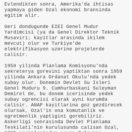
Evlendikten sonra, Amerika'da ihtisas
yapmaya giden Ozal ekonomi bransinda
egitim alir.
anılacak esnek piller geliştirildi
Geri dondugunde EIEI Genel Mudur
Öldü
Yardimcisi (ya da Genel Direktor Teknik
Musaviri; kayitlar arasinda ikilem
rlerinden Eric Gerets, beyin kanaması geçirdiğini açıkladı.
mevcut) olur ve Turkiye'de
elektrifikasyon uzerine projelerde
calisir.
1958 yilinda Planlama Komisyonu'nda
i Avrupa'nın Dilinde
sekreterya gorevini yaptiktan sonra 1959
yilinda Ankara Ordanat Okulu'nda yedek
di?
subay olur. Donemin Devlet Su Isleri
Genel Muduru 9. Cumhurbaskani Suleyman
acak
Demirel de, bu donem icerisinde yedek
subay ogrencisi olarak ayni kurumda
calisir. ANAP kayitlarina goz gezdirecek
ıt Öztürk Yakaladı
olursak, Ozal'in ona komutanlik ve
ogretmenlik yaptigini gorebiliriz.
ere Kaldı
Askerligi sonrasinda Devlet Planlama
Teskilati'nin kurulusunda calisan Ozal,
sürsüz)...