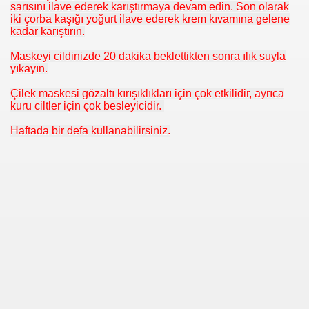
sarısını ilave ederek karıştırmaya devam edin. Son olarak
iki çorba kaşığı yoğurt ilave ederek krem kıvamına gelene
kadar karıştırın.
Maskeyi cildinizde 20 dakika beklettikten sonra ılık suyla
yıkayın.
Çilek maskesi gözaltı kırışıklıkları için çok etkilidir, ayrıca
kuru ciltler için çok besleyicidir.
i
Haftada bir defa kullanabilirsiniz.
ya 77-73 Yenildi
görmek
ini açmak için 80 milyon dolar yatırdı
rj cihazı23564
ndi