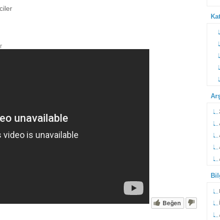
iler
Kat
r
Ar
Bi
Beğen