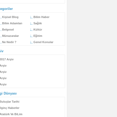
egoriler
Kişisel Blog
Bilim Haber
Bilim Adamları
Sağlık
Belgesel
Kültür
Münazaralar
Eğitim
Ne Nedir ?
Genel Konular
şiv
2017 Arşiv
Arşiv
Arşiv
Arşiv
Arşiv
lgi Dünyası
Buluşlar Tarihi
İlginç Haberler
Atatürk Ve BiLim