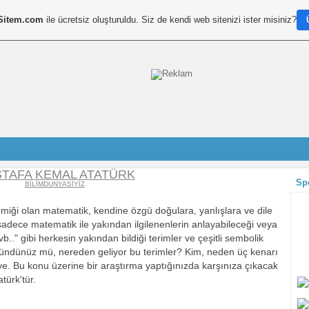
Sitem.com
ile ücretsiz oluşturuldu. Siz de kendi web sitenizi ister misiniz?
TAFA KEMAL ATATÜRK
Sp
BİLİMDUNYASİYİZ
miği olan matematik, kendine özgü doğulara, yanlışlara ve dile
, sadece matematik ile yakından ilgilenenlerin anlayabileceği veya
.." gibi herkesin yakından bildiği terimler ve çeşitli sembolik
şündünüz mü, nereden geliyor bu terimler? Kim, neden üç kenarı
ye. Bu konu üzerine bir araştırma yaptığınızda karşınıza çıkacak
türk'tür.