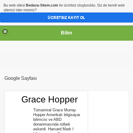
Bu web sitesi
Bedava-Sitem.com
ile ücretsiz oluşturuldu. Siz de kendi web
sitenizi ister misiniz?
ÜCRETSIZ KAYIT OL
Bilim
Google Sayfası
Grace Hopper
Tümamiral Grace Murray
Hopper Amerikalı bilgisayar
bilimcisi ve ABD
donanmasında rütbeli
askerdi. Harvard Mark I