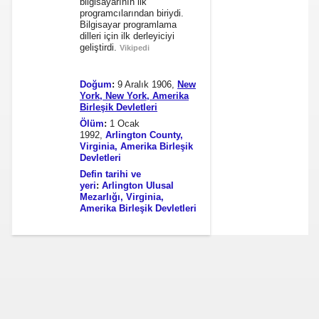
bilgisayarının ilk
programcılarından biriydi.
Bilgisayar programlama
dilleri için ilk derleyiciyi
geliştirdi.
Vikipedi
Doğum
:
9 Aralık 1906,
New
York, New York, Amerika
Birleşik Devletleri
i
Ölüm
:
1 Ocak
1992,
Arlington County,
Virginia, Amerika Birleşik
ya 77-73 Yenildi
Devletleri
Defin tarihi ve
görmek
yeri
:
Arlington Ulusal
Mezarlığı, Virginia,
Amerika Birleşik Devletleri
ini açmak için 80 milyon dolar yatırdı
rj cihazı23564
ndi