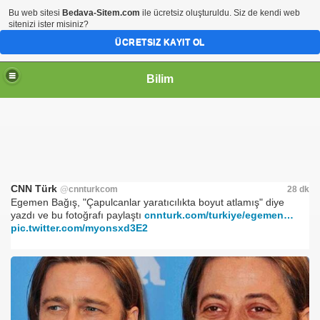
Bu web sitesi
Bedava-Sitem.com
ile ücretsiz oluşturuldu. Siz de kendi web
sitenizi ister misiniz?
ÜCRETSIZ KAYIT OL
Bilim
CNN Türk
@
cnnturkcom
28 dk
Egemen Bağış, "Çapulcanlar yaratıcılıkta boyut atlamış" diye 
yazdı ve bu fotoğrafı paylaştı 
cnnturk.com/turkiye/egemen
…
pic.twitter.com/myonsxd3E2