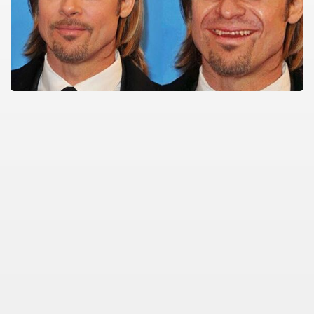
i
ya 77-73 Yenildi
görmek
ini açmak için 80 milyon dolar yatırdı
rj cihazı23564
ndi