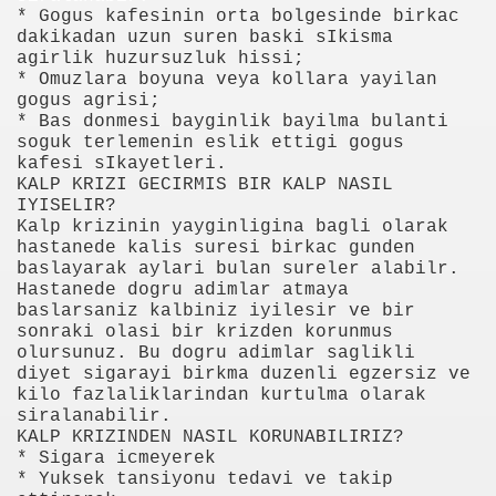
* Gogus kafesinin orta bolgesinde birkac
dakikadan uzun suren baski sIkisma
agirlik huzursuzluk hissi;
anılacak esnek piller geliştirildi
* Omuzlara boyuna veya kollara yayilan
gogus agrisi;
Öldü
* Bas donmesi bayginlik bayilma bulanti
soguk terlemenin eslik ettigi gogus
rlerinden Eric Gerets, beyin kanaması geçirdiğini açıkladı.
kafesi sIkayetleri.
KALP KRIZI GECIRMIS BIR KALP NASIL
IYISELIR?
Kalp krizinin yayginligina bagli olarak
hastanede kalis suresi birkac gunden
i Avrupa'nın Dilinde
baslayarak aylari bulan sureler alabilr.
Hastanede dogru adimlar atmaya
di?
baslarsaniz kalbiniz iyilesir ve bir
sonraki olasi bir krizden korunmus
acak
olursunuz. Bu dogru adimlar saglikli
diyet sigarayi birkma duzenli egzersiz ve
kilo fazlaliklarindan kurtulma olarak
ıt Öztürk Yakaladı
siralanabilir.
KALP KRIZINDEN NASIL KORUNABILIRIZ?
ere Kaldı
* Sigara icmeyerek
* Yuksek tansiyonu tedavi ve takip
sürsüz)...