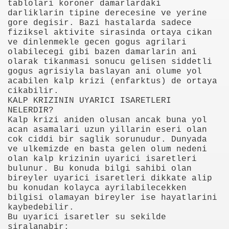
tablolari koroner damarlardaki
darliklarin tipine derecesine ve yerine
gore degisir. Bazi hastalarda sadece
fiziksel aktivite sirasinda ortaya cikan
ve dinlenmekle gecen gogus agrilari
olabilecegi gibi bazen damarlarin ani
olarak tikanmasi sonucu gelisen siddetli
gogus agrisiyla baslayan ani olume yol
acabilen kalp krizi (enfarktus) de ortaya
i
cikabilir.
KALP KRIZININ UYARICI ISARETLERI
ya 77-73 Yenildi
NELERDIR?
Kalp krizi aniden olusan ancak buna yol
acan asamalari uzun yillarin eseri olan
görmek
cok ciddi bir saglik sorunudur. Dunyada
ve ulkemizde en basta gelen olum nedeni
ini açmak için 80 milyon dolar yatırdı
olan kalp krizinin uyarici isaretleri
bulunur. Bu konuda bilgi sahibi olan
rj cihazı23564
bireyler uyarici isaretleri dikkate alip
bu konudan kolayca ayrilabilecekken
ndi
bilgisi olamayan bireyler ise hayatlarini
kaybedebilir.
Bu uyarici isaretler su sekilde
siralanabir: