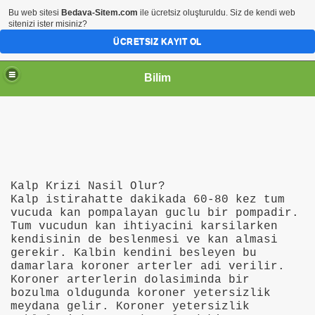
Bu web sitesi
Bedava-Sitem.com
ile ücretsiz oluşturuldu. Siz de kendi web
sitenizi ister misiniz?
ÜCRETSIZ KAYIT OL
Bilim
Kalp Krizi Nasil Olur?
Kalp istirahatte dakikada 60-80 kez tum
vucuda kan pompalayan guclu bir pompadir.
Tum vucudun kan ihtiyacini karsilarken
kendisinin de beslenmesi ve kan almasi
gerekir. Kalbin kendini besleyen bu
damarlara koroner arterler adi verilir.
Koroner arterlerin dolasiminda bir
bozulma oldugunda koroner yetersizlik
meydana gelir. Koroner yetersizlik