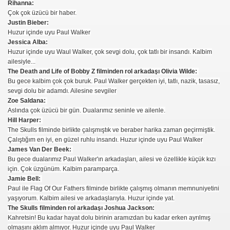
Rihanna:
Çok çok üzücü bir haber.
Justin Bieber:
Huzur içinde uyu Paul Walker
Jessica Alba:
Huzur içinde uyu Waul Walker, çok sevgi dolu, çok tatlı bir insandı. Kalbim
ailesiyle...
The Death and Life of Bobby Z filminden rol arkadaşı Olivia Wilde:
Bu gece kalbim çok çok buruk. Paul Walker gerçekten iyi, tatlı, nazik, tasasız,
i
sevgi dolu bir adamdı. Ailesine sevgiler
Zoe Saldana:
ya 77-73 Yenildi
Aslında çok üzücü bir gün. Dualarımız seninle ve ailenle.
Hill Harper:
görmek
The Skulls filminde birlikte çalışmıştık ve beraber harika zaman geçirmiştik.
Çalıştığım en iyi, en güzel ruhlu insandı. Huzur içinde uyu Paul Walker
James Van Der Beek:
ini açmak için 80 milyon dolar yatırdı
Bu gece dualarımız Paul Walker'ın arkadaşları, ailesi ve özellikle küçük kızı
için. Çok üzgünüm. Kalbim paramparça.
rj cihazı23564
Jamie Bell:
Paul ile Flag Of Our Fathers filminde birlikte çalışmış olmanın memnuniyetini
ndi
yaşıyorum. Kalbim ailesi ve arkadaşlarıyla. Huzur içinde yat.
The Skulls filminden rol arkadaşı Joshua Jackson:
Kahretsin! Bu kadar hayat dolu birinin aramızdan bu kadar erken ayrılmış
olmasını aklım almıyor. Huzur içinde uyu Paul Walker