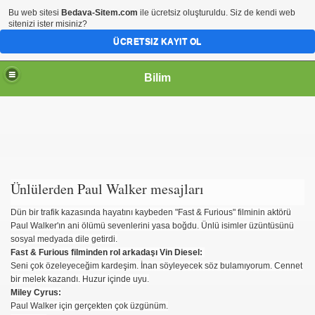
Bu web sitesi
Bedava-Sitem.com
ile ücretsiz oluşturuldu. Siz de kendi web
sitenizi ister misiniz?
ÜCRETSIZ KAYIT OL
Bilim
Ünlülerden Paul Walker mesajları
Dün bir trafik kazasında hayatını kaybeden "Fast & Furious" filminin aktörü
Paul Walker'ın ani ölümü sevenlerini yasa boğdu. Ünlü isimler üzüntüsünü
sosyal medyada dile getirdi.
Fast & Furious filminden rol arkadaşı Vin Diesel:
Seni çok özeleyeceğim kardeşim. İnan söyleyecek söz bulamıyorum. Cennet
bir melek kazandı. Huzur içinde uyu.
Miley Cyrus:
Paul Walker için gerçekten çok üzgünüm.