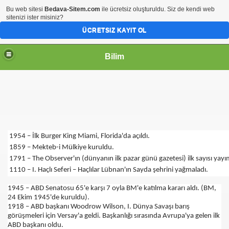
Bu web sitesi
Bedava-Sitem.com
ile ücretsiz oluşturuldu. Siz de kendi web
sitenizi ister misiniz?
ÜCRETSIZ KAYIT OL
Bilim
1954 – İlk Burger King Miami, Florida'da açıldı.
1859 – Mekteb-i Mülkiye kuruldu.
1791 – The Observer'ın (dünyanın ilk pazar günü gazetesi) ilk sayısı yayı
1110 – I. Haçlı Seferi – Haçlılar Lübnan'ın Sayda şehrini yağmaladı.
1945 – ABD Senatosu 65'e karşı 7 oyla BM'e katılma kararı aldı. (BM,
24 Ekim 1945'de kuruldu).
1918 – ABD başkanı Woodrow Wilson, I. Dünya Savaşı barış
görüşmeleri için Versay'a geldi. Başkanlığı sırasında Avrupa'ya gelen ilk
ABD başkanı oldu.