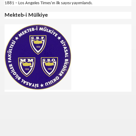
1881 – Los Angeles Times'ın ilk sayısı yayımlandı.
Mekteb-i Mülkiye
i
ya 77-73 Yenildi
görmek
ini açmak için 80 milyon dolar yatırdı
rj cihazı23564
ndi