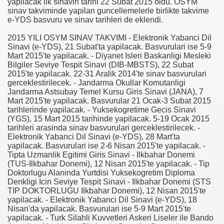
yapilacak ilk sinavin tarihi 22 Subat 2015 oldu. OSYM
sinav takviminde yapilan guncellemelerle birlikte takvime
e-YDS basvuru ve sinav tarihleri de eklendi.
2015 YILI OSYM SINAV TAKVIMI - Elektronik Yabanci Dil
Sinavi (e-YDS), 21 Subat'ta yapilacak. Basvurulari ise 5-9
Mart 2015'te yapilacak. - Diyanet Isleri Baskanligi Mesleki
Bilgiler Seviye Tespit Sinavi (DIB-MBSTS), 22 Subat
2015'te yapilacak. 22-31 Aralik 2014'te sinav basvurulari
gerceklestirilecek. - Jandarma Okullar Komutanligi
i
Jandarma Astsubay Temel Kursu Giris Sinavi (JANA), 7
Mart 2015'te yapilacak. Basvurular 21 Ocak-3 Subat 2015
ya 77-73 Yenildi
tarihlerinde yapilacak. - Yuksekogretime Gecis Sinavi
(YGS), 15 Mart 2015 tarihinde yapilacak. 5-19 Ocak 2015
görmek
tarihleri arasinda sinav basvurulari gerceklestirilecek. -
Elektronik Yabanci Dil Sinavi (e-YDS), 28 Mart'ta
yapilacak. Basvurulari ise 2-6 Nisan 2015'te yapilacak. -
ini açmak için 80 milyon dolar yatırdı
Tipta Uzmanlik Egitimi Giris Sinavi - Ilkbahar Donemi
(TUS-Ilkbahar Donemi), 12 Nisan 2015'te yapilacak. - Tip
rj cihazı23564
Doktorlugu Alaninda Yurtdisi Yuksekogretim Diploma
Denkligi Icin Seviye Tespit Sinavi - Ilkbahar Donemi (STS
ndi
TIP DOKTORLUGU Ilkbahar Donemi), 12 Nisan 2015'te
yapilacak. - Elektronik Yabanci Dil Sinavi (e-YDS), 18
Nisan'da yapilacak. Basvurulari ise 5-9 Mart 2015'te
yapilacak. - Turk Silahli Kuvvetleri Askeri Liseler ile Bando