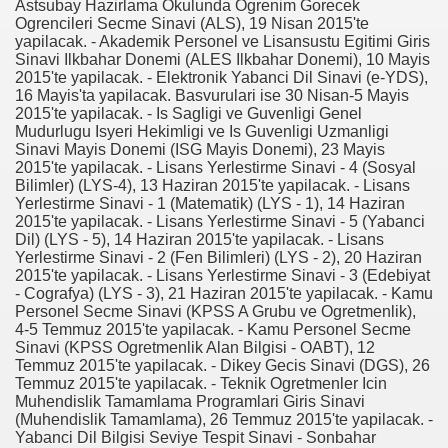
Astsubay Hazirlama Okulunda Ogrenim Gorecek
Ogrencileri Secme Sinavi (ALS), 19 Nisan 2015'te
yapilacak. - Akademik Personel ve Lisansustu Egitimi Giris
Sinavi Ilkbahar Donemi (ALES Ilkbahar Donemi), 10 Mayis
anılacak esnek piller geliştirildi
2015'te yapilacak. - Elektronik Yabanci Dil Sinavi (e-YDS),
16 Mayis'ta yapilacak. Basvurulari ise 30 Nisan-5 Mayis
Öldü
2015'te yapilacak. - Is Sagligi ve Guvenligi Genel
Mudurlugu Isyeri Hekimligi ve Is Guvenligi Uzmanligi
rlerinden Eric Gerets, beyin kanaması geçirdiğini açıkladı.
Sinavi Mayis Donemi (ISG Mayis Donemi), 23 Mayis
2015'te yapilacak. - Lisans Yerlestirme Sinavi - 4 (Sosyal
Bilimler) (LYS-4), 13 Haziran 2015'te yapilacak. - Lisans
Yerlestirme Sinavi - 1 (Matematik) (LYS - 1), 14 Haziran
2015'te yapilacak. - Lisans Yerlestirme Sinavi - 5 (Yabanci
i Avrupa'nın Dilinde
Dil) (LYS - 5), 14 Haziran 2015'te yapilacak. - Lisans
Yerlestirme Sinavi - 2 (Fen Bilimleri) (LYS - 2), 20 Haziran
di?
2015'te yapilacak. - Lisans Yerlestirme Sinavi - 3 (Edebiyat
- Cografya) (LYS - 3), 21 Haziran 2015'te yapilacak. - Kamu
Personel Secme Sinavi (KPSS A Grubu ve Ogretmenlik),
acak
4-5 Temmuz 2015'te yapilacak. - Kamu Personel Secme
Sinavi (KPSS Ogretmenlik Alan Bilgisi - OABT), 12
ıt Öztürk Yakaladı
Temmuz 2015'te yapilacak. - Dikey Gecis Sinavi (DGS), 26
Temmuz 2015'te yapilacak. - Teknik Ogretmenler Icin
ere Kaldı
Muhendislik Tamamlama Programlari Giris Sinavi
(Muhendislik Tamamlama), 26 Temmuz 2015'te yapilacak. -
Yabanci Dil Bilgisi Seviye Tespit Sinavi - Sonbahar
sürsüz)...