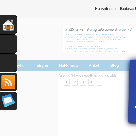
Bu web sitesi
Bedava-
Anasayfa
İletişim
Hakkımda
Anket
Blog
Bugün 34 ziyaretçikişi online oldu
1
2
3
4
5