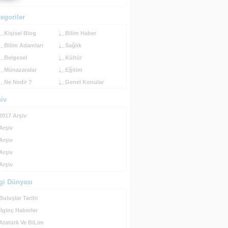
egoriler
Kişisel Blog
Bilim Haber
Bilim Adamları
Sağlık
Belgesel
Kültür
Münazaralar
Eğitim
Ne Nedir ?
Genel Konular
şiv
2017 Arşiv
Arşiv
Arşiv
Arşiv
Arşiv
lgi Dünyası
Buluşlar Tarihi
İlginç Haberler
Atatürk Ve BiLim