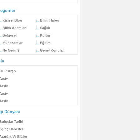
egoriler
Kişisel Blog
Bilim Haber
Bilim Adamları
Sağlık
Belgesel
Kültür
Münazaralar
Eğitim
Ne Nedir ?
Genel Konular
şiv
2017 Arşiv
Arşiv
Arşiv
Arşiv
Arşiv
lgi Dünyası
Buluşlar Tarihi
İlginç Haberler
Atatürk Ve BiLim