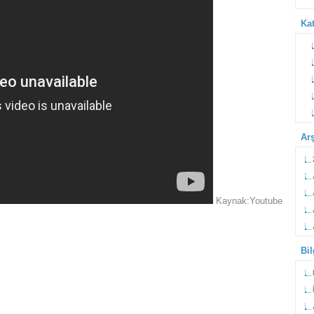
Kat
Ar
Kaynak:Youtube
Bi