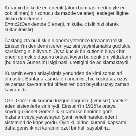
uraları Yarın Çekilecek
Kuramin belki de en onemli (atom bombasi nedeniyle en
cok bilinen) bir sonucu da madde ve enerji esdegerliligine
iliskin denklemdir:
E=mc2(Denklemde E enerji, m kutle, c isIk hizi olarak
kullanilmistir).
lup Etti
Baslangicta bu iliskinin onemi yeterince kavranmamisti.
Einstein'in denklemi iceren yazisini yayimlamakta guclukle
karsilastigini biliyoruz. Oysa kucuk bir kutlenin buyuk bir
enerji demek oldugunu ortaya koyan bu denklem yildizlarin
(bu arada Gunes'in) isigi nasil urettigini de aciklamaktaydi.
Kuramin evren anlayisimiz yonunden de kimi sonuclari
olmustur. Bunlar arasinda en onemlisi, hic kuskusuz uzay
ve zaman kavramlarini birlestiren dort boyutlu uzay zaman
kavramidir.
Öyle Gidiyoruz
Ozel Gorecelik kurami duzgun dogrusal (ivmesiz) hareket
eden sistemlerle sinirliydi. Einstein'in 1915'te ortaya
 Arasında
koydugu Genel Gorecelik kurami ise birbirine gore
hizlanan veya yavaslayan (yani ivmeli hareket eden)
sistemleri de kapsiyordu. Oyle ki, birinci kurami, kapsami
lişkilendirildi
daha genis ikinci kuramin ozel bir hali sayabiliriz.