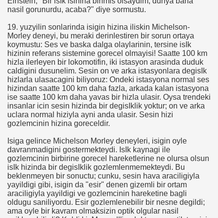
Einstein, "Bir isIk isinina binmis olsaydim, dunya bana
erek Kupadan Elendi
nasil gorunurdu, acaba?" diye sormustu.
ir Arada Olmayız
19. yuzyilin sonlarinda isigin hizina iliskin Michelson-
Morley deneyi, bu meraki derinlestiren bir sorun ortaya
koymustu: Ses ve baska dalga olaylarinin, tersine isIk
hizinin referans sistemine gorecel olmayisi! Saatte 100 km
hizla ilerleyen bir lokomotifin, iki istasyon arasinda duduk
egen keşfedildi
caldigini dusunelim. Sesin on ve arka istasyonlara degisIk
hizlarla ulasacagini biliyoruz: Ondeki istasyona normal ses
hizindan saatte 100 km daha fazla, arkada kalan istasyona
ise saatte 100 km daha yavas bir hizla ulasir. Oysa trendeki
insanlar icin sesin hizinda bir degisIklik yoktur; on ve arka
'yle Berabere Kaldı
uclara normal hiziyla ayni anda ulasir. Sesin hizi
gozlemcinin hizina goreceldir.
çin Aday Adayı Oldu
Isiga gelince Michelson Morley deneyleri, isigin oyle
davranmadigini gostermekteydi. IsIk kaynagi ile
arım saatte kapınızda
gozlemcinin birbirine gorecel hareketlerine ne olursa olsun
isIk hizinda bir degisIklik gozlemlenmemekteydi. Bu
çırdı
beklenmeyen bir sonuctu; cunku, sesin hava araciligiyla
yayildigi gibi, isigin da "esir" denen gizemli bir ortam
ni Programa Başlıyor
araciligiyla yayildigi ve gozlemcinin hareketine bagli
oldugu saniliyordu. Esir gozlemlenebilir bir nesne degildi;
ama oyle bir kavram olmaksizin optik olgular nasil
ini Kapsayan Seçim Anketi