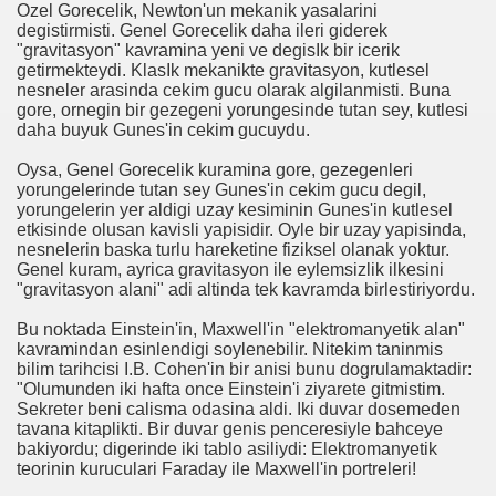
Ozel Gorecelik, Newton'un mekanik yasalarini
degistirmisti. Genel Gorecelik daha ileri giderek
üzeler
"gravitasyon" kavramina yeni ve degisIk bir icerik
getirmekteydi. KlasIk mekanikte gravitasyon, kutlesel
nesneler arasinda cekim gucu olarak algilanmisti. Buna
akları
gore, ornegin bir gezegeni yorungesinde tutan sey, kutlesi
daha buyuk Gunes'in cekim gucuydu.
an gen mutasyonu bulundu
Oysa, Genel Gorecelik kuramina gore, gezegenleri
yorungelerinde tutan sey Gunes'in cekim gucu degil,
yorungelerin yer aldigi uzay kesiminin Gunes'in kutlesel
etkisinde olusan kavisli yapisidir. Oyle bir uzay yapisinda,
yıncılık hakkında bilgiler
nesnelerin baska turlu hareketine fiziksel olanak yoktur.
Genel kuram, ayrica gravitasyon ile eylemsizlik ilkesini
"gravitasyon alani" adi altinda tek kavramda birlestiriyordu.
Bu noktada Einstein'in, Maxwell'in "elektromanyetik alan"
kavramindan esinlendigi soylenebilir. Nitekim taninmis
bilim tarihcisi I.B. Cohen'in bir anisi bunu dogrulamaktadir:
"Olumunden iki hafta once Einstein'i ziyarete gitmistim.
Sekreter beni calisma odasina aldi. Iki duvar dosemeden
tavana kitaplikti. Bir duvar genis penceresiyle bahceye
bakiyordu; digerinde iki tablo asiliydi: Elektromanyetik
teorinin kuruculari Faraday ile Maxwell'in portreleri!