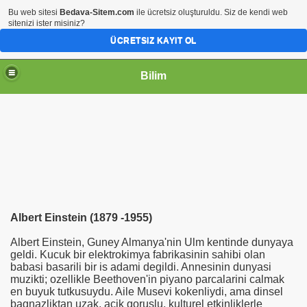
Bu web sitesi
Bedava-Sitem.com
ile ücretsiz oluşturuldu. Siz de kendi web
sitenizi ister misiniz?
ÜCRETSIZ KAYIT OL
Bilim
Albert Einstein (1879 -1955)
Albert Einstein, Guney Almanya'nin Ulm kentinde dunyaya
geldi. Kucuk bir elektrokimya fabrikasinin sahibi olan
babasi basarili bir is adami degildi. Annesinin dunyasi
muzikti; ozellikle Beethoven'in piyano parcalarini calmak
en buyuk tutkusuydu. Aile Musevi kokenliydi, ama dinsel
bagnazliktan uzak, acik goruslu, kulturel etkinliklerle