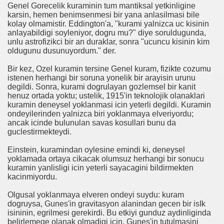
Genel Gorecelik kuraminin tum mantiksal yetkinligine
karsin, hemen benimsenmesi bir yana anlasilmasi bile
kolay olmamistir. Eddington'a, "kurami yalnizca uc kisinin
anlayabildigi soyleniyor, dogru mu?" diye soruldugunda,
unlu astrofizikci bir an duraklar, sonra "ucuncu kisinin kim
oldugunu dusunuyordum." der.
imi durduruldu
Bir kez, Ozel kuramin tersine Genel kuram, fizikte cozumu
i aracı oluyor
istenen herhangi bir soruna yonelik bir arayisin urunu
degildi. Sonra, kurami dogrulayan gozlemsel bir kanit
henuz ortada yoktu; ustelik, 1915'in teknolojik olanaklari
kuramin deneysel yoklanmasi icin yeterli degildi. Kuramin
ondeyilerinden yalnizca biri yoklanmaya elveriyordu;
lamadı
ancak icinde bulunulan savas kosullari bunu da
guclestirmekteydi.
Einstein, kuramindan oylesine emindi ki, deneysel
yoklamada ortaya cikacak olumsuz herhangi bir sonucu
kuramin yanlisligi icin yeterli sayacagini bildirmekten
kacinmiyordu.
 olan gen mutasyonu bulundu
Olgusal yoklanmaya elveren ondeyi suydu: kuram
dogruysa, Gunes'in gravitasyon alanindan gecen bir isIk
isininin, egrilmesi gerekirdi. Bu etkiyi gunduz aydinliginda
belirlemege olanak olmadigi icin, Gunes'in tutulmasini