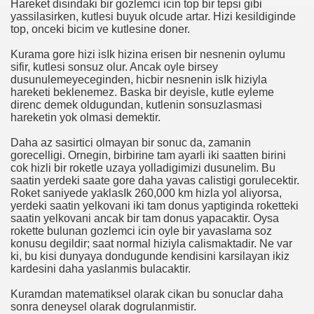
Hareket disindaki bir gozlemci icin top bir tepsi gibi
yassilasirken, kutlesi buyuk olcude artar. Hizi kesildiginde
top, onceki bicim ve kutlesine doner.
efat Etti
Kurama gore hizi isIk hizina erisen bir nesnenin oylumu
sifir, kutlesi sonsuz olur. Ancak oyle birsey
dusunulemeyeceginden, hicbir nesnenin isIk hiziyla
hareketi beklenemez. Baska bir deyisle, kutle eyleme
Platini'yi üzdü
direnc demek oldugundan, kutlenin sonsuzlasmasi
hareketin yok olmasi demektir.
Daha az sasirtici olmayan bir sonuc da, zamanin
gorecelligi. Ornegin, birbirine tam ayarli iki saatten birini
cok hizli bir roketle uzaya yolladigimizi dusunelim. Bu
saatin yerdeki saate gore daha yavas calistigi gorulecektir.
Roket saniyede yaklasIk 260,000 km hizla yol aliyorsa,
yerdeki saatin yelkovani iki tam donus yaptiginda roketteki
saatin yelkovani ancak bir tam donus yapacaktir. Oysa
rokette bulunan gozlemci icin oyle bir yavaslama soz
konusu degildir; saat normal hiziyla calismaktadir. Ne var
ki, bu kisi dunyaya dondugunde kendisini karsilayan ikiz
kardesini daha yaslanmis bulacaktir.
Kuramdan matematiksel olarak cikan bu sonuclar daha
sonra deneysel olarak dogrulanmistir.