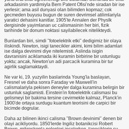
arkadasinin yardimiyla Bern Patent Ofisi'nde siradan bir ise
yerlesir; ama asil dunyasi olan bilimden kopmaz; cok
gecmeden buyusu bugun de suren devrimsel atilimlariyla
anılacak esnek piller geliştirildi
yaratici dehasini kanitlar. 1905'te Annalen der PhysIk
dergisinde yayimlanan uc calismasinin her biri, fizik
Öldü
tarihinde bir donum noktasi sayilabilecek nitelikteydi.
Bunlardan biri, simdi "fotoelektrik etki" dedigimiz bir olaya
rlerinden Eric Gerets, beyin kanaması geçirdiğini açıkladı.
iliskindi. Newton, isigi tanecikler akimi, kimi bilim adamlari
ise dalga devinimi diye nitelemisti. Aslinda isigin
davranisini aciklamada iki kuramin birbirine bir ustunlugu
yoktu; ancak, Newton'un adi parcacik kuramina bir tur
i Avrupa'nın Dilinde
agirlik saglamaktaydi.
Ne var ki, 19. yuzyilin baslarinda Young'la baslayan,
di?
Fresnel ve daha sonra Faraday ve Maxwell'in
calismalariyla pekisen deneyler dalga kuramina belirgin bir
acak
ustunluk saglamisti. Einstein'in fotoelektrik calismasi bu
gelismeyi bir bakima tersine cevirmekle kalmaz, Planck'in
ıt Öztürk Yakaladı
1900'de ortaya surdugu kuantum teorisini de carpici bir
bicimde dogrular.
ere Kaldı
Daha az bilinen ikinci calisma "Brown devinimi" denen bir
olayi acikliyordu. 1850'lerde Ingiliz botanikcisi Robert
sürsüz)...
Brown, mikroskopla polenleri incelerken, taneciklerin su