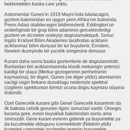
beklemekten baska care yoktu.
Astronomlar Gunes'in 1919 Mayis'inda tutulacagini,
gozlem bakimindan en uygun yerin Afrika'nin batisinda
Prens Adasi olabilecegini bildirmislerdi. Eddington'un
onderliginde bir grup bilim adaminin gerceklestirdigi
gozlem ve olcmeler ondeyiyi dogrulamaktaydi. Sonuc
Ingiliz Kraliyet Bilim Akademisi tarafindan aciklanir
aciklanmaz bilim dunyasi bir tur buyulenir; Einstein,
Newton duzeyinde bir yucelik simgesine donusur.
Kuram daha sonra baska gozlemlerle de dogrulanmistir.
Bunlardan biri aciklanmasinda klasIk mekanigin yetersiz
kaldigi bir olaya (Merkur gezegeninin perihelisinin
kaymasina), bir digeri, Gunes (ve diger yildiz) atomlarinin
sactigi isigin frekans dusuklugu nedeniyle spektral
cizgilerin spektrumun kirmizi ucuna dogru kaymasi olayina
iliskindir.
Ozel Gorecelik kurami gibi Genel Gorecelik kuraminin da
ilk bakista celisIk gorunen ilginc sonuclari vardir. Ornegin,
 Kırıldı
kurama gore, evren buyukluk bakimindan sonlu ama
sinirsizdir. Gene kuram evrenin giderek ya buyumekte ya
da kuculmekte oldugunu icermektedir (Nitekim yildiz
kumeleri uzerindeki gozlemler evrenin buyumekte