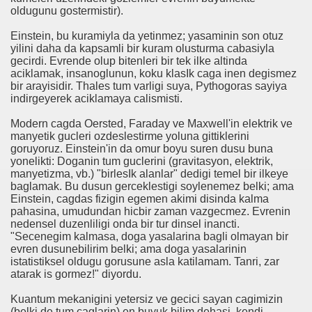
oldugunu gostermistir).
Einstein, bu kuramiyla da yetinmez; yasaminin son otuz
yilini daha da kapsamli bir kuram olusturma cabasiyla
gecirdi. Evrende olup bitenleri bir tek ilke altinda
aciklamak, insanoglunun, koku klasIk caga inen degismez
bir arayisidir. Thales tum varligi suya, Pythogoras sayiya
ÖDÜLLÜ FİZİK BİLGİNİ)
indirgeyerek aciklamaya calismisti.
Modern cagda Oersted, Faraday ve Maxwell'in elektrik ve
manyetik gucleri ozdeslestirme yoluna gittiklerini
goruyoruz. Einstein'in da omur boyu suren dusu buna
yonelikti: Doganin tum guclerini (gravitasyon, elektrik,
manyetizma, vb.) "birlesIk alanlar" dedigi temel bir ilkeye
baglamak. Bu dusun gerceklestigi soylenemez belki; ama
Einstein, cagdas fizigin egemen akimi disinda kalma
pahasina, umudundan hicbir zaman vazgecmez. Evrenin
nedensel duzenliligi onda bir tur dinsel inancti.
"Secenegim kalmasa, doga yasalarina bagli olmayan bir
evren dusunebilirim belki; ama doga yasalarinin
istatistiksel oldugu gorusune asla katilamam. Tanri, zar
atarak is gormez!" diyordu.
Kuantum mekanigini yetersiz ve gecici sayan cagimizin
(belki de tum caglarin) en buyuk bilim dehasi, kendi