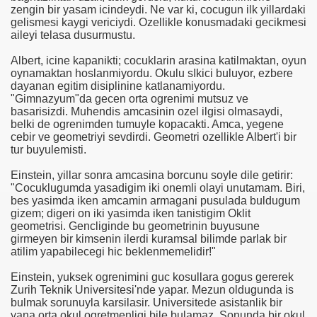
zengin bir yasam icindeydi. Ne var ki, cocugun ilk yillardaki
gelismesi kaygi vericiydi. Ozellikle konusmadaki gecikmesi
aileyi telasa dusurmustu.
Albert, icine kapanikti; cocuklarin arasina katilmaktan, oyun
oynamaktan hoslanmiyordu. Okulu sIkici buluyor, ezbere
dayanan egitim disiplinine katlanamiyordu.
"Gimnazyum"da gecen orta ogrenimi mutsuz ve
basarisizdi. Muhendis amcasinin ozel ilgisi olmasaydi,
i
belki de ogrenimden tumuyle kopacakti. Amca, yegene
cebir ve geometriyi sevdirdi. Geometri ozellikle Albert'i bir
tur buyulemisti.
ya 77-73 Yenildi
Einstein, yillar sonra amcasina borcunu soyle dile getirir:
görmek
"Cocuklugumda yasadigim iki onemli olayi unutamam. Biri,
bes yasimda iken amcamin armagani pusulada buldugum
ini açmak için 80 milyon dolar yatırdı
gizem; digeri on iki yasimda iken tanistigim Oklit
geometrisi. Gencliginde bu geometrinin buyusune
girmeyen bir kimsenin ilerdi kuramsal bilimde parlak bir
rj cihazı23564
atilim yapabilecegi hic beklenmemelidir!"
ndi
Einstein, yuksek ogrenimini guc kosullara gogus gererek
Zurih Teknik Universitesi'nde yapar. Mezun oldugunda is
bulmak sorunuyla karsilasir. Universitede asistanlik bir
yana orta okul ogretmenligi bile bulamaz. Sonunda bir okul