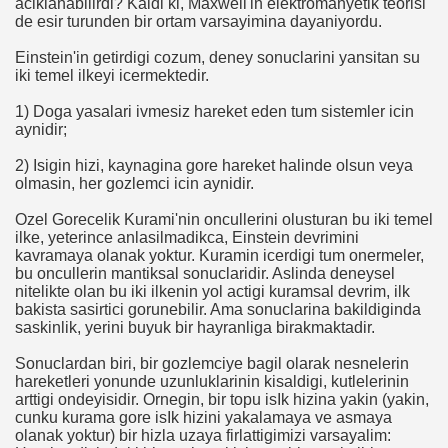
aciklanabilirdi? Kaldi ki, Maxwell'in elektromanyetik teorisi
de esir turunden bir ortam varsayimina dayaniyordu.
Einstein'in getirdigi cozum, deney sonuclarini yansitan su
iki temel ilkeyi icermektedir.
1) Doga yasalari ivmesiz hareket eden tum sistemler icin
aynidir;
2) Isigin hizi, kaynagina gore hareket halinde olsun veya
olmasin, her gozlemci icin aynidir.
Ozel Gorecelik Kurami'nin oncullerini olusturan bu iki temel
ilke, yeterince anlasilmadikca, Einstein devrimini
kavramaya olanak yoktur. Kuramin icerdigi tum onermeler,
bu oncullerin mantiksal sonuclaridir. Aslinda deneysel
nitelikte olan bu iki ilkenin yol actigi kuramsal devrim, ilk
bakista sasirtici gorunebilir. Ama sonuclarina bakildiginda
saskinlik, yerini buyuk bir hayranliga birakmaktadir.
Sonuclardan biri, bir gozlemciye bagil olarak nesnelerin
ün
hareketleri yonunde uzunluklarinin kisaldigi, kutlelerinin
arttigi ondeyisidir. Ornegin, bir topu isIk hizina yakin (yakin,
cunku kurama gore isIk hizini yakalamaya ve asmaya
olanak yoktur) bir hizla uzaya firlattigimizi varsayalim: