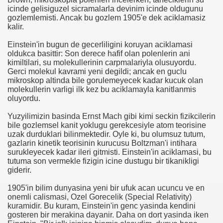
icinde gelisiguzel sicramalarla devinim icinde oldugunu
gozlemlemisti. Ancak bu gozlem 1905'e dek aciklamasiz
ker Öldü
kalir.
Einstein'in bugun de gecerliligini koruyan aciklamasi
oldukca basittir: Son derece hafif olan polenlerin ani
kimiltilari, su molekullerinin carpmalariyla olusuyordu.
Gerci molekul kavrami yeni degildi; ancak en guclu
mikroskop altinda bile gorulemeyecek kadar kucuk olan
imiyet Ortadan Kalkmış
molekullerin varligi ilk kez bu aciklamayla kanitlanmis
oluyordu.
 yerde birden “olmak” mümkün
Yuzyilimizin basinda Ernst Mach gibi kimi seckin fizikcilerin
teriyor
bile gozlemsel kanit yoklugu gerekcesiyle atom teorisine
uzak durduklari bilinmektedir. Oyle ki, bu olumsuz tutum,
gazlarin kinetik teorisinin kurucusu Boltzman'i intihara
surukleyecek kadar ileri gitmisti. Einstein'in aciklamasi, bu
tutuma son vermekle fizigin icine dustugu bir tikanikligi
20141238
giderir.
1905'in bilim dunyasina yeni bir ufuk acan ucuncu ve en
onemli calismasi, Ozel Gorecelik (Special Relativity)
kuramidir. Bu kuram, Einstein'in genc yasinda kendini
k" Yazılı Tişörtle Çıktı
gosteren bir merakina dayanir. Daha on dort yasinda iken