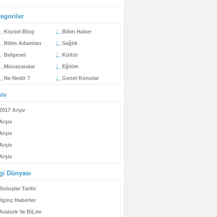
egoriler
Kişisel Blog
Bilim Haber
Bilim Adamları
Sağlık
Belgesel
Kültür
Münazaralar
Eğitim
Ne Nedir ?
Genel Konular
şiv
2017 Arşiv
Arşiv
Arşiv
Arşiv
Arşiv
lgi Dünyası
Buluşlar Tarihi
İlginç Haberler
Atatürk Ve BiLim