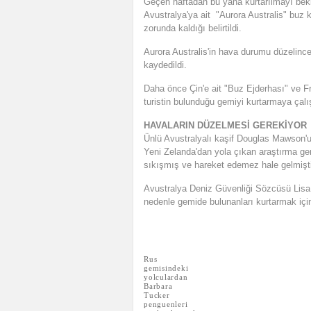
Geçen haftadan bu yana kurtarılmayı be
Avustralya'ya ait "Aurora Australis" buz kı
zorunda kaldığı belirtildi.
Aurora Australis'in hava durumu düzelince
kaydedildi.
Daha önce Çin'e ait "Buz Ejderhası" ve Fr
turistin bulunduğu gemiyi kurtarmaya çal
HAVALARIN DÜZELMESİ GEREKİYOR
Ünlü Avustralyalı kaşif Douglas Mawson'un
Yeni Zelanda'dan yola çıkan araştırma gemi
sıkışmış ve hareket edemez hale gelmişti
Avustralya Deniz Güvenliği Sözcüsü Lisa 
nedenle gemide bulunanları kurtarmak için
Rus
gemisindeki
yolculardan
Barbara
Tucker
penguenleri