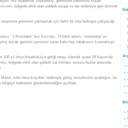
kleyen "MV Akademik Shokalskiy" gemisinin yardımına koşan
rıcının, bölgede etkili olan şiddetli rüzgar ve tipi nedeniyle geri dönmek
Kat
 araştırma gemisine yaklaşmak için farklı bir rota bulmaya çalışacağı
ansız "L'Astrolabe" buz kırıcıları, 74 bilim adamı, mürettebat ve
ışmış ancak geminin çevresini saran kalın buz tabakasını kıramamıştı.
Ar
 100 yıl önce Antarktika'ya gittiği rotayı izlemek üzere 28 Kasım'da
si, bölgede etkili olan şiddetli kar fırtınası sonucu buzlar arasında
.
Martin, kötü hava koşulları nedeniyle görüş mesafesinin azaldığını, bu
 bölgeye helikopter gönderilemediğini açıkladı.
Bi