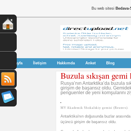
Bu web sitesi
Bedava-
Anasayfa
İletişim
Hakkımda
Anket
Blog
Buzula sıkışan gemi 
Rusya’nın Antarktika’da buzula sı
girişim de başarısız oldu. Gemide
penguenler de yeni komşularını ziy
MV Akademik Shokalskiy gemisi (Reuters).
Antarktika'nın doğusunda buzlar arasınd
üçüncü girişim de başarısız oldu.