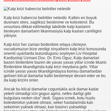
Kalp krizi habercisi belirtiler nelerdir. Kalbin en buyuk
dusmani stres, sagliksiz beslenme ve kolesterol. Bu
unsurlara dikkat edilmedigi takdirde kalp kaslarini
besleyen damarlarin tikanmasiyla kalp kaslari canliligini
yitiriyor.
i
Kalp krizi her zaman birdenbire ortaya cikmiyor,
vucudumuzun bize verdigi sinyallerin kalp krizi konusunda
ya 77-73 Yenildi
onemli uyarilarda bulundugunu soyleyen Liv Hospital
Kardiyoloji Uzmani Doc. Dr. Enis Oguz, Kalp damarlari
bazen birdenbire bazen de yavas yavas yillar icinde tikanir.
görmek
Birdenbire tikandiginda kalp krizi meydana gelir. Yillar
icinde yavas yavas tikandigindaysa komsu damarlardan
ini açmak için 80 milyon dolar yatırdı
gelisen kilcal damarlar kalbi beslemeye devam eder ve bu
da kalp krizini onler.
rj cihazı23564
Ancak bu kilcal damarlar cogunlukla acik damar kadar
yeterli olmadigi icin gogus agrisi, nefes darligi gibi
ndi
bulgulara neden olur” dedi. Sigara icmek, kotu huylu
kolesterolun yuksek olmasi, seker hastalarinda kan
sekerinin yuksek olmasi, kan basinci yuksekligi