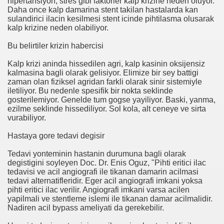
hipertansiyon; stres gibi faktorler kalp krizine neden oluyor.
Daha once kalp damarina stent takilan hastalarda kan
sulandirici ilacin kesilmesi stent icinde pihtilasma olusarak
kalp krizine neden olabiliyor.
anılacak esnek piller geliştirildi
Bu belirtiler krizin habercisi
Öldü
Kalp krizi aninda hissedilen agri, kalp kasinin oksijensiz
rlerinden Eric Gerets, beyin kanaması geçirdiğini açıkladı.
kalmasina bagli olarak gelisiyor. Elimize bir sey battigi
zaman olan fiziksel agridan farkli olarak sinir sistemiyle
iletiliyor. Bu nedenle spesifik bir nokta seklinde
gosterilemiyor. Genelde tum gogse yayiliyor. Baski, yanma,
ezilme seklinde hissediliyor. Sol kola, alt ceneye ve sirta
i Avrupa'nın Dilinde
vurabiliyor.
Hastaya gore tedavi degisir
di?
Tedavi yonteminin hastanin durumuna bagli olarak
acak
degistigini soyleyen Doc. Dr. Enis Oguz, "Pihti eritici ilac
tedavisi ve acil angiografi ile tikanan damarin acilmasi
ıt Öztürk Yakaladı
tedavi alternatifleridir. Eger acil angiografi imkani yoksa
pihti eritici ilac verilir. Angiografi imkani varsa acilen
yapilmali ve stentleme islemi ile tikanan damar acilmalidir.
ere Kaldı
Nadiren acil bypass ameliyati da gerekebilir.
sürsüz)...