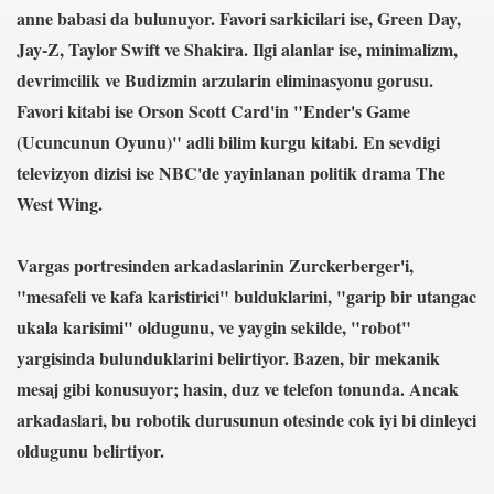
anne babasi da bulunuyor. Favori sarkicilari ise, Green Day,
Jay-Z, Taylor Swift ve Shakira. Ilgi alanlar ise, minimalizm,
anılacak esnek piller geliştirildi
devrimcilik ve Budizmin arzularin eliminasyonu gorusu.
Favori kitabi ise Orson Scott Card'in "Ender's Game
Öldü
(Ucuncunun Oyunu)" adli bilim kurgu kitabi. En sevdigi
rlerinden Eric Gerets, beyin kanaması geçirdiğini açıkladı.
televizyon dizisi ise NBC'de yayinlanan politik drama The
West Wing.
i Avrupa'nın Dilinde
Vargas portresinden arkadaslarinin Zurckerberger'i,
"mesafeli ve kafa karistirici" bulduklarini, "garip bir utangac
di?
ukala karisimi" oldugunu, ve yaygin sekilde, "robot"
acak
yargisinda bulunduklarini belirtiyor. Bazen, bir mekanik
mesaj gibi konusuyor; hasin, duz ve telefon tonunda. Ancak
ıt Öztürk Yakaladı
arkadaslari, bu robotik durusunun otesinde cok iyi bi dinleyci
ere Kaldı
oldugunu belirtiyor.
sürsüz)...