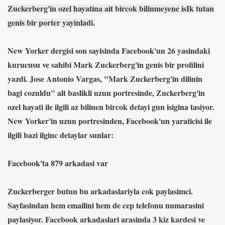
Zuckerberg'in ozel hayatina ait bircok bilinmeyene isIk tutan
genis bir porter yayinladi.
New Yorker dergisi son sayisinda Facebook'un 26 yasindaki
kurucusu ve sahibi Mark Zuckerberg'in genis bir profilini
yazdi. Jose Antonio Vargas, "Mark Zuckerberg'in dilinin
i
bagi cozuldu" alt baslikli uzun portresinde, Zuckerberg'in
ozel hayati ile ilgili az bilinen bircok detayi gun isigina tasiyor.
ya 77-73 Yenildi
New Yorker'in uzun portresinden, Facebook'un yaraticisi ile
görmek
ilgili bazi ilginc detaylar sunlar:
ini açmak için 80 milyon dolar yatırdı
Facebook'ta 879 arkadasi var
rj cihazı23564
Zuckerberger butun bu arkadaslariyla cok paylasimci.
ndi
Sayfasindan hem emailini hem de cep telefonu numarasini
paylasiyor. Facebook arkadaslari arasinda 3 kiz kardesi ve