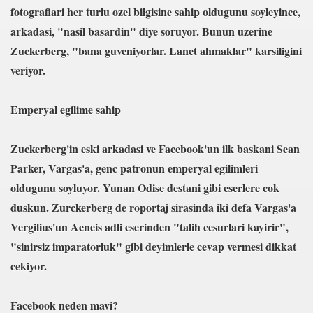
erek Kupadan Elendi
fotograflari her turlu ozel bilgisine sahip oldugunu soyleyince,
arkadasi, "nasil basardin" diye soruyor. Bunun uzerine
ir Arada Olmayız
Zuckerberg, "bana guveniyorlar. Lanet ahmaklar" karsiligini
veriyor.
egen keşfedildi
Emperyal egilime sahip
Zuckerberg'in eski arkadasi ve Facebook'un ilk baskani Sean
'yle Berabere Kaldı
Parker, Vargas'a, genc patronun emperyal egilimleri
oldugunu soyluyor. Yunan Odise destani gibi eserlere cok
çin Aday Adayı Oldu
duskun. Zurckerberg de roportaj sirasinda iki defa Vargas'a
arım saatte kapınızda
Vergilius'un Aeneis adli eserinden "talih cesurlari kayirir",
"sinirsiz imparatorluk" gibi deyimlerle cevap vermesi dikkat
çırdı
cekiyor.
ni Programa Başlıyor
Facebook neden mavi?
ini Kapsayan Seçim Anketi