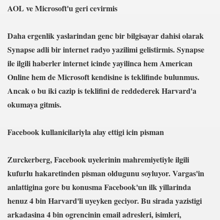
AOL ve Microsoft'u geri cevirmis
ker Öldü
Daha ergenlik yaslarindan genc bir bilgisayar dahisi olarak
Synapse adli bir internet radyo yazilimi gelistirmis. Synapse
ile ilgili haberler internet icinde yayilinca hem American
Online hem de Microsoft kendisine is teklifinde bulunmus.
imiyet Ortadan Kalkmış
Ancak o bu iki cazip is teklifini de reddederek Harvard'a
 yerde birden “olmak” mümkün
okumaya gitmis.
teriyor
Facebook kullanicilariyla alay ettigi icin pisman
Zurckerberg, Facebook uyelerinin mahremiyetiyle ilgili
20141238
kufurlu hakaretinden pisman oldugunu soyluyor. Vargas'in
anlattigina gore bu konusma Facebook'un ilk yillarinda
henuz 4 bin Harvard'li uyeyken geciyor. Bu sirada yazistigi
k" Yazılı Tişörtle Çıktı
arkadasina 4 bin ogrencinin email adresleri, isimleri,