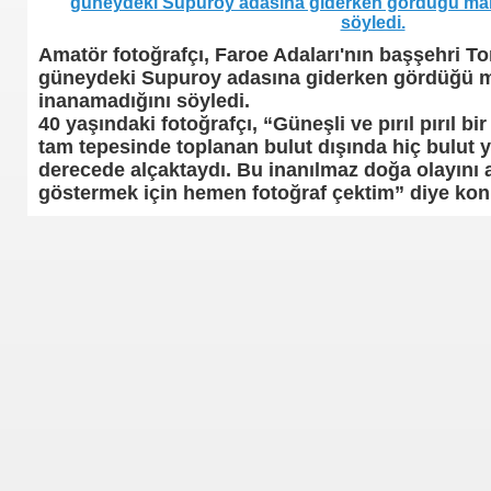
Amatör fotoğrafçı, Faroe Adaları'nın başşehri T
güneydeki Supuroy adasına giderken gördüğü 
inanamadığını söyledi.
40 yaşındaki fotoğrafçı, “Güneşli ve pırıl pırıl bi
tam tepesinde toplanan bulut dışında hiç bulut 
derecede alçaktaydı. Bu inanılmaz doğa olayını
i
göstermek için hemen fotoğraf çektim” diye kon
ya 77-73 Yenildi
görmek
ini açmak için 80 milyon dolar yatırdı
rj cihazı23564
ndi