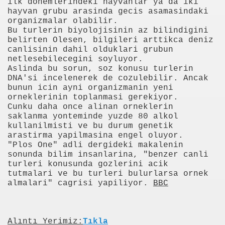
ilk donemlerindeki hayvanlar ya da iki
hayvan grubu arasinda gecis asamasindaki
ker Öldü
organizmalar olabilir.
Bu turlerin biyolojisinin az bilindigini
belirten Olesen, bilgileri arttikca deniz
canlisinin dahil olduklari grubun
netlesebilecegini soyluyor.
Aslinda bu sorun, soz konusu turlerin
DNA'si incelenerek de cozulebilir. Ancak
imiyet Ortadan Kalkmış
bunun icin ayni organizmanin yeni
orneklerinin toplanmasi gerekiyor.
 yerde birden “olmak” mümkün
Cunku daha once alinan orneklerin
saklanma yonteminde yuzde 80 alkol
teriyor
kullanilmisti ve bu durum genetik
arastirma yapilmasina engel oluyor.
"Plos One" adli dergideki makalenin
sonunda bilim insanlarina, "benzer canli
turleri konusunda gozlerini acik
20141238
tutmalari ve bu turleri bulurlarsa ornek
almalari" cagrisi yapiliyor.
BBC
k" Yazılı Tişörtle Çıktı
Alıntı Yerimiz:
Tıkla