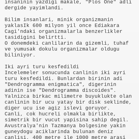
insaninin yazdigi makale, "Plos One" adli
dergide yayimlandi.
Bilim insanlari, minik organizmanin
yaklasIk 600 milyon yil once Ediakara
Cagi'ndaki organizmalarla benzerlikler
tasidigini belirtti.
O donemdeki canlilarin da gizemli, tuhaf
ve yumusak dokulu organizmalar oldugu
i
biliniyor.
ya 77-73 Yenildi
Iki ayri turu kesfedildi
Incelemeler sonucunda canlinin iki ayri
turu kesfedildi. Bunlardan birinin adi
görmek
"Dendrogramma enigmatica", digerinin
adinin ise "Dendrogramma discoides".
ini açmak için 80 milyon dolar yatırdı
Yalnizca birkac milimetre buyuklukte olan
canlinin bir ucu yatay bir disk seklinde,
rj cihazı23564
diger ucu ise agiz islevi goruyor.
Canli, cok hucreli olmakla birlikte,
ndi
simetrik bir vucut yapisina sahip degil.
Avustralya'nin Tazmanya bolgesine yakin
guneydogu aciklarinda bulunan deniz
canlisi, 400 metre ile 1000 metre arasi