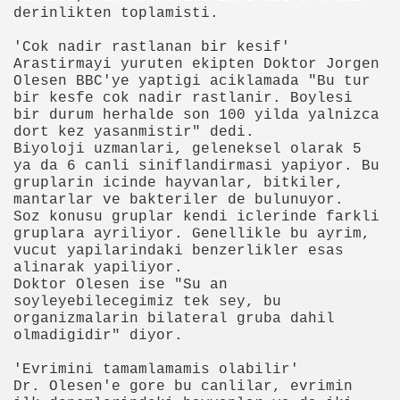
derinlikten toplamisti.
'Cok nadir rastlanan bir kesif'
anılacak esnek piller geliştirildi
Arastirmayi yuruten ekipten Doktor Jorgen
Olesen BBC'ye yaptigi aciklamada "Bu tur
Öldü
bir kesfe cok nadir rastlanir. Boylesi
bir durum herhalde son 100 yilda yalnizca
rlerinden Eric Gerets, beyin kanaması geçirdiğini açıkladı.
dort kez yasanmistir" dedi.
Biyoloji uzmanlari, geleneksel olarak 5
ya da 6 canli siniflandirmasi yapiyor. Bu
gruplarin icinde hayvanlar, bitkiler,
mantarlar ve bakteriler de bulunuyor.
i Avrupa'nın Dilinde
Soz konusu gruplar kendi iclerinde farkli
gruplara ayriliyor. Genellikle bu ayrim,
di?
vucut yapilarindaki benzerlikler esas
alinarak yapiliyor.
acak
Doktor Olesen ise "Su an
soyleyebilecegimiz tek sey, bu
organizmalarin bilateral gruba dahil
ıt Öztürk Yakaladı
olmadigidir" diyor.
ere Kaldı
'Evrimini tamamlamamis olabilir'
Dr. Olesen'e gore bu canlilar, evrimin
sürsüz)...