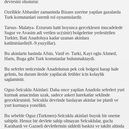
devresini olusturur.
Ozellikle Abbasiler zamaninda Bizans uzerine yapilan gazalarda
Turk komutanlari onemli rol oynamislardir.
anılacak esnek piller geliştirildi
Tarsus- Malatya- Erzurum hatti boyunca gerceklesen mucadelede
Öldü
Sugur ve Avasim adi verilen uc(sinir) bolgelerine yerlestirilen
Turkler, Bati Anadoluya kadar uzanan akinlara
rlerinden Eric Gerets, beyin kanaması geçirdiğini açıkladı.
katilmislardir(8.-9.yuzyillar).
Bu akinlarin basinda Afsin, Vasif et- Turki, Kayi oglu Ahmed,
Haris, Buga gibi Turk komutanlar bulunmaktaydi.
i Avrupa'nın Dilinde
Bu seferler neticesinde Anadolunun pek cok bolgesi harap hale
gelmis, bu durum ileride yapilacak fetihler icin kolaylik
di?
saglamistir.
Oguz-Selcuklu Akinlari: Daha once yapilan Anadolu seferleri yurt
acak
kurmak amacindan uzak, sadece askeri harekatlar seklinde
gerceklesmisti. Selcuklu devrinde baslayan akinlar ise planli ve
ıt Öztürk Yakaladı
yurt kurmaya yonelikti.
ere Kaldı
Bu sebeble Oguz (Turkmen)-Selcuklu akinlari buyuk bir oneme
sahiptir. Henuz bir devlete sahip olmayan Selcuklular, guclu
Karahanli ve Gazneli devletlerinin siddetli baskisi ve takibi altinda
sürsüz)...