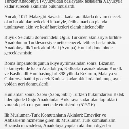
Turkler Anadoluya IV.yuzyildan baslayarak fasilalarla XI.yuzyila
kadar surecek akinlarda bulunmuslardi.
Ancak, 1071 Malazgirt Savasina kadar araliklarla devam edecek
olan bu akinlar neticeleri itibariyle, fetih amaci on planda
tutulmayan akin ve kesif hareketleri olarak nitelenebilir.
Buyuk Selcuklu donemindeki Oguz-Turkmen akinlariyla birlikte
Anadolunun Turklesmesiyle neticelenecek fetihler baslamistir.
Anadoluya ilk Turk akini Bati (Avrupa) Hunlari doneminde
i
gerceklesmistir.
ya 77-73 Yenildi
Roma Imparatorlugunun ikiye ayrilmasindan sonra, Bizansin
hakimiyetinde kalan Anadoluya, Kafkaslari asarak ulasan KursIk
görmek
ve BasIk adli Hun basbuglari 398 yilinda Erzurum, Malatya ve
Cukurova hattini gecerek Kuduse kadar akinlarda bulunup, ayni
yoldan geri donmuslerdi.
ini açmak için 80 milyon dolar yatırdı
Hunlardan sonra, Sabar (Sabir, Sibir) Turkleri hukumdarlari Balak
rj cihazı23564
liderliginde Dogu Anadoludan Ankaraya kadar olan topraklari
vurarak pek cok ganimet elde etmislerdir (515/16).
ndi
Ilk Musluman-Turk Komutanlarin Akinlari: Emeviler ve
Abbasilerin hizmetine giren ilk Musluman Turk komutanlarin
Bizansla mucadelesi, Anadoluya yapilan akinlarin diger bir