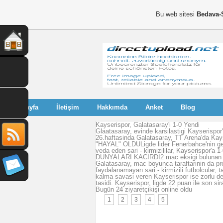
Bu web sitesi
Bedava-
Anasayfa
İletişim
Hakkımda
Anket
Blog
Kayserispor, Galatasaray'i 1-0 Yendi
Glaatasaray, evinde karsilastigi Kayserispor'
26.haftasinda Galatasaray, TT Arena'da Ka
"HAYAL" OLDULigde lider Fenerbahce'nin geri
veda eden sari - kirmizililar, Kayserispor'a
DUNYALARI KACIRDI2 mac eksigi bulunan Fe
Galatasaray, mac boyunca taraftarinin da pro
faydalanamayan sari - kirmizili futbolcular
kalma savasi veren Kayserispor ise zorlu d
tasidi. Kayserispor, ligde 22 puan ile son sir
Bugün 24 ziyaretçikişi online oldu
1
2
3
4
5