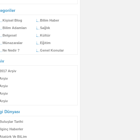
egoriler
Kişisel Blog
Bilim Haber
Bilim Adamları
Sağlık
Belgesel
Kültür
Münazaralar
Eğitim
Ne Nedir ?
Genel Konular
şiv
2017 Arşiv
Arşiv
Arşiv
Arşiv
Arşiv
lgi Dünyası
Buluşlar Tarihi
İlginç Haberler
Atatürk Ve BiLim