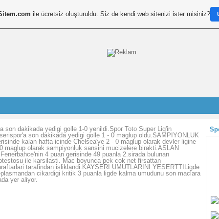
Sitem.com
ile ücretsiz oluşturuldu. Siz de kendi web sitenizi ister misiniz?
a son dakikada yedigi golle 1-0 yenildi.Spor Toto Super Lig'in
Sp
yserispor'a son dakikada yedigi golle 1 - 0 maglup oldu.SAMPIYONLUK
sinde kalan hafta icinde Chelsea'ye 2 - 0 maglup olarak devler ligine
 1-0 maglup olarak sampiyonluk sansini mucizelere birakti.ASLAN
nerbahce'nin 4 puan gerisinde 49 puanla 2.sirada bulunan
testosu ile karsilasti. Mac boyunca pek cok net firsattan
, taraftarlari tarafindan isliklandi.KAYSERI UMUTLARINI YESERTTILigde
eplasmandan cikardigi kritik 3 puanla ligde kalma umudunu son maclara
ada yer aliyor.