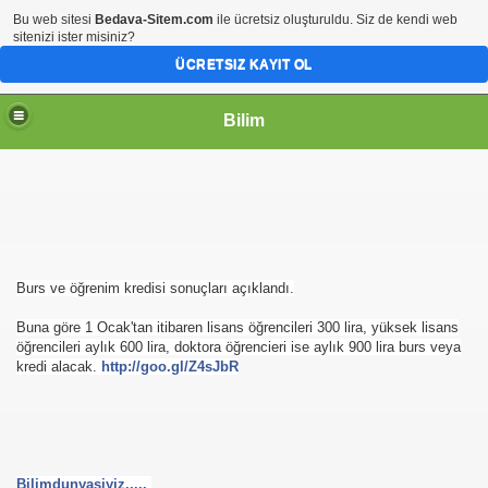
Bu web sitesi
Bedava-Sitem.com
ile ücretsiz oluşturuldu. Siz de kendi web
sitenizi ister misiniz?
ÜCRETSIZ KAYIT OL
Bilim
Burs ve öğrenim kredisi sonuçları açıklandı.
Buna göre 1 Ocak'tan itibaren lisans öğrencileri 300 lira, yüksek lisans
öğrencileri aylık 600 lira, doktora öğrencieri ise aylık 900 lira burs veya
kredi alacak.
http://goo.gl/Z4sJbR
Bilimdunyasiyiz.....