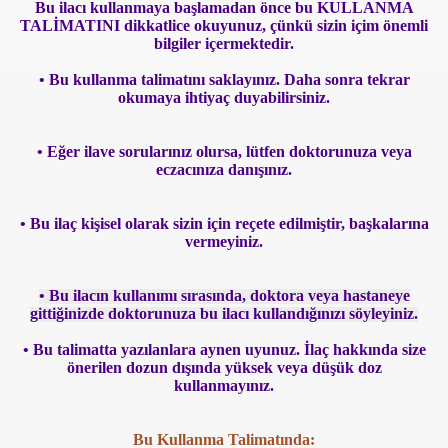
Bu ilacı kullanmaya başlamadan önce bu KULLANMA
TALİMATINI dikkatlice okuyunuz, çünkü sizin içim önemli
bilgiler içermektedir.
• Bu kullanma talimatını saklayınız. Daha sonra tekrar
okumaya ihtiyaç duyabilirsiniz.
• Eğer ilave sorularınız olursa, lütfen doktorunuza veya
i
eczacınıza danışınız.
ya 77-73 Yenildi
• Bu ilaç kişisel olarak sizin için reçete edilmiştir, başkalarına
vermeyiniz.
görmek
• Bu ilacın kullanımı sırasında, doktora veya hastaneye
ini açmak için 80 milyon dolar yatırdı
gittiğinizde doktorunuza bu ilacı kullandığınızı söyleyiniz.
rj cihazı23564
• Bu talimatta yazılanlara aynen uyunuz. İlaç hakkında size
önerilen dozun dışında yüksek veya düşük doz
ndi
kullanmayınız.
Bu Kullanma Talimatında: