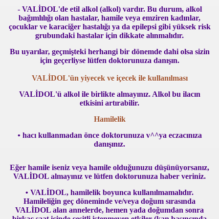
- VALİDOL'de etil alkol (alkol) vardır. Bu durum, alkol
bağımlılığı olan hastalar, hamile veya emziren kadınlar,
çocuklar ve karaciğer hastalığı ya da epilepsi gibi yüksek risk
grubundaki hastalar için dikkate alınmalıdır.
Bu uyarılar, geçmişteki herhangi bir dönemde dahi olsa sizin
için geçerliyse lütfen doktorunuza danışın.
VALİDOL'ün yiyecek ve içecek ile kullanılması
VALİDOL'ü alkol ile birlikte almayınız. Alkol bu ilacın
etkisini artırabilir.
Hamilelik
• hacı kullanmadan önce doktorunuza v^^ya eczacınıza
danışınız.
Eğer hamile iseniz veya hamile olduğunuzu düşünüyorsanız,
VALİDOL almayınız ve lütfen doktorunuza haber veriniz.
ün
• VALİDOL, hamilelik boyunca kullanılmamalıdır.
Hamileliğin geç döneminde ve/veya doğum sırasında
VALİDOL alan annelerde, hemen yada doğumdan sonra
birkaç saat içinde çeşitli istenmeyen etkiler (kan basıncında