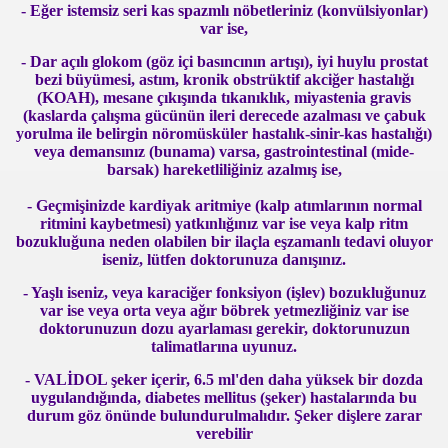
- Eğer istemsiz seri kas spazmlı nöbetleriniz (konvülsiyonlar)
erek Kupadan Elendi
var ise,
ir Arada Olmayız
- Dar açılı glokom (göz içi basıncının artışı), iyi huylu prostat
bezi büyümesi, astım, kronik obstrüktif akciğer hastalığı
(KOAH), mesane çıkışında tıkanıklık, miyastenia gravis
(kaslarda çalışma gücünün ileri derecede azalması ve çabuk
yorulma ile belirgin nöromüsküler hastalık-sinir-kas hastalığı)
egen keşfedildi
veya demansınız (bunama) varsa, gastrointestinal (mide-
barsak) hareketliliğiniz azalmış ise,
- Geçmişinizde kardiyak aritmiye (kalp atımlarının normal
ritmini kaybetmesi) yatkınlığınız var ise veya kalp ritm
'yle Berabere Kaldı
bozukluğuna neden olabilen bir ilaçla eşzamanlı tedavi oluyor
iseniz, lütfen doktorunuza danışınız.
çin Aday Adayı Oldu
- Yaşlı iseniz, veya karaciğer fonksiyon (işlev) bozukluğunuz
arım saatte kapınızda
var ise veya orta veya ağır böbrek yetmezliğiniz var ise
doktorunuzun dozu ayarlaması gerekir, doktorunuzun
talimatlarına uyunuz.
çırdı
- VALİDOL şeker içerir, 6.5 ml'den daha yüksek bir dozda
ni Programa Başlıyor
uygulandığında, diabetes mellitus (şeker) hastalarında bu
durum göz önünde bulundurulmalıdır. Şeker dişlere zarar
verebilir
ini Kapsayan Seçim Anketi