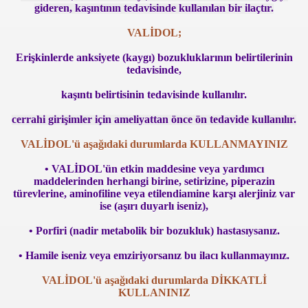
gideren, kaşıntının tedavisinde kullanılan bir ilaçtır.
ker Öldü
VALİDOL;
Erişkinlerde anksiyete (kaygı) bozukluklarının belirtilerinin
tedavisinde,
kaşıntı belirtisinin tedavisinde kullanılır.
imiyet Ortadan Kalkmış
cerrahi girişimler için ameliyattan önce ön tedavide kullanılır.
 yerde birden “olmak” mümkün
VALİDOL'ü aşağıdaki durumlarda KULLANMAYINIZ
• VALİDOL'ün etkin maddesine veya yardımcı
teriyor
maddelerinden herhangi birine, setirizine, piperazin
türevlerine, aminofiline veya etilendiamine karşı alerjiniz var
ise (aşırı duyarlı iseniz),
20141238
• Porfiri (nadir metabolik bir bozukluk) hastasıysanız.
• Hamile iseniz veya emziriyorsanız bu ilacı kullanmayınız.
VALİDOL'ü aşağıdaki durumlarda DİKKATLİ
k" Yazılı Tişörtle Çıktı
KULLANINIZ