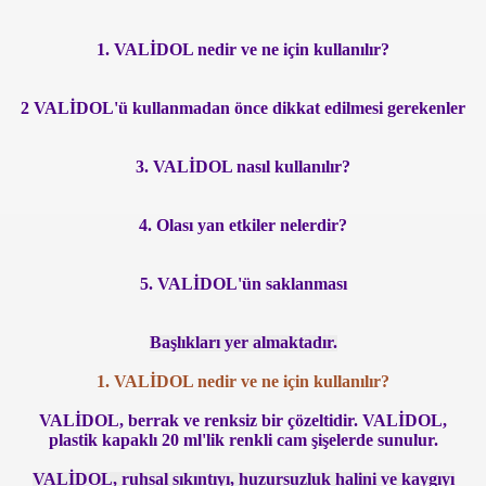
1. VALİDOL nedir ve ne için kullanılır?
anılacak esnek piller geliştirildi
2 VALİDOL'ü kullanmadan önce dikkat edilmesi gerekenler
Öldü
rlerinden Eric Gerets, beyin kanaması geçirdiğini açıkladı.
3. VALİDOL nasıl kullanılır?
4. Olası yan etkiler nelerdir?
i Avrupa'nın Dilinde
5. VALİDOL'ün saklanması
di?
acak
Başlıkları yer almaktadır.
1. VALİDOL nedir ve ne için kullanılır?
ıt Öztürk Yakaladı
VALİDOL, berrak ve renksiz bir çözeltidir. VALİDOL,
ere Kaldı
plastik kapaklı 20 ml'lik renkli cam şişelerde sunulur.
VALİDOL, ruhsal sıkıntıyı, huzursuzluk halini ve kaygıyı
sürsüz)...