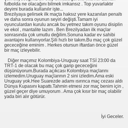
futbolda ne olacağını bilmek imkansız . Top yuvarlaktır
deyimi burada kullanılır işte...
Brezilyaya gelirsek ilk maçta haksız yere kazanılan penaltı
ve daha sonra oyunun seyiri değişti.Tamam iyi
oyunculardan kurulu ancak bu yetmez takım oyunu disiplin
ve ekol , mantalite lazım . Ben Brezilyadan ilk maçlar
sonrasında çok umutlu değilim.Sonuna kadar ev sahibi
avantajını kullanıyorlar.Şili hızlı bir takım.Bu maç çok güzel
gececeğine eminim . Herkes otursun iftardan önce güzel
i
bir maç izleyebilir.
Diğer maçımız Kolombiya-Uruguay saat TSİ 23:00 da
ya 77-73 Yenildi
TRT-1 de olacak bu maç çok garip gececeğini
düşünüyorum.Burada açıkcası Kolombiya maçlarını
görmek
izlemedim.Uruguay maçlarının 2 sini izledim.Ama eski
Uruguay yok.Hee Suarezde adamı ısırınca maç cezası aldı
ini açmak için 80 milyon dolar yatırdı
Dünya Kupasını kapattı.Tahmin etmesi zor maç benim için ,
güzel geçer diye umuyorum . Ama çok kısır bir maç olabilir
yada biri alır götürür.
rj cihazı23564
ndi
İyi Geceler.