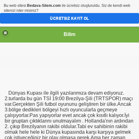
Bu web sitesi
Bedava-Sitem.com
ile ücretsiz oluşturuldu. Siz de kendi web
sitenizi ister misiniz?
ÜCRETSIZ KAYIT OL
Bilim
Dünyas Kupası ile ilgili yazılarımıza devam ediyoruz.
2.turlarda bu gün TSİ 19:00 Brezilya-Şili (TRTSPOR) maçı
var.Gerçekten Şili futbol oyununu geliştiren bir ülke.Ancak
3.bölge dedikleri bölgeyi hızlı oyuncularla geçmeye
çalışıyorlar.Pas yapıyorlar evet ancak çok kısıtlı kalıyor.İyi
bir gruptan çıktıklarını unutmayalım . Hollanda'nın ardından
2. çıkıp Brezilyanın rakibi oldular.Tabi ev sahibinin rakibi
olmak hele hele ki Dünya kupasında karşı karşıya gelmek
çok istiyeceğiniz bir olay olmasa gerek.Ama her zaman