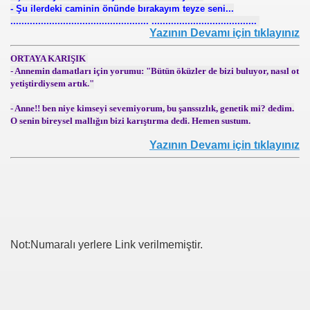
- Şu ilerdeki caminin önünde bırakayım teyze seni...
.................................................. ......................................
Yazının Devamı için tıklayınız
ORTAYA KARIŞIK
- Annemin damatları için yorumu: "Bütün öküzler de bizi buluyor, nasıl ot
yetiştirdiysem artık."
- Anne!! ben niye kimseyi sevemiyorum, bu şanssızlık, genetik mi? dedim.
i
O senin bireysel mallığın bizi karıştırma dedi. Hemen sustum.
Yazının Devamı için tıklayınız
ya 77-73 Yenildi
görmek
ini açmak için 80 milyon dolar yatırdı
rj cihazı23564
Not:Numaralı yerlere Link verilmemiştir.
ndi