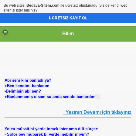
Bu web sitesi
Bedava-Sitem.com
ile ücretsiz oluşturuldu. Siz de kendi web
sitenizi ister misiniz?
ÜCRETSIZ KAYIT OL
Bilim
Abi seni kim banladı ya?
+Ben kendimi banladım
-Delimisin abi sen?
+Banlanmamış olsam şu anda senide banlardım
Yazının Devamı için tıklayınız
Yolcu müsait bi yerde inmek ister ama dili sürçer:
- Şoför bey mübarek bi yerde inebilir miyim?