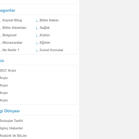
egoriler
Kişisel Blog
Bilim Haber
Bilim Adamları
Sağlık
Belgesel
Kültür
Münazaralar
Eğitim
Ne Nedir ?
Genel Konular
şiv
2017 Arşiv
Arşiv
Arşiv
Arşiv
Arşiv
lgi Dünyası
Buluşlar Tarihi
İlginç Haberler
Atatürk Ve BiLim