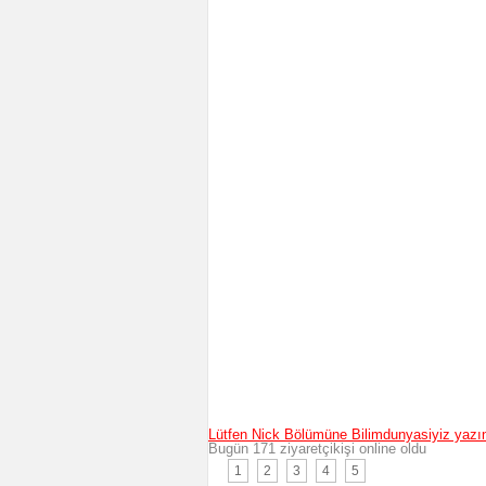
Lütfen Nick Bölümüne Bilimdunyasiyiz yazı
Bugün 171 ziyaretçikişi online oldu
1
2
3
4
5