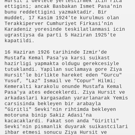
Hursit'i devlete yerlestirmek icin rica
ettigini; ancak Basbakan Ismet Pasa'nin
ker Öldü
bunu reddettigini yazmaktadir. Bir
muddet, 17 Kasim 1924'te kurulmus olan
Terakkiperver Cumhuriyet Firkasi'nin
Karadeniz yoresinde teskilatlanmasi icin
ugrastiysa da parti 5 Haziran 1925'te
kapatildi.
imiyet Ortadan Kalkmış
16 Haziran 1926 tarihinde Izmir'de
Mustafa Kemal Pasa'ya karsi suikast
 yerde birden “olmak” mümkün
hazirligi yapmakta oldugu gerekcesiyle
tutuklandi. Yapilan suclamaya gore Ziya
teriyor
Hursit'le birlikte hareket eden "Gurcu"
Yusuf, "Laz" Ismail ve "Copur" Hilmi;
Kemeralti karakolu onunde Mustafa Kemal
Pasa'ya ates edeceklerdi. Ziya Hursit ve
arkadaslari kargasadan yararlanarak Yemis
20141238
carsisinda bekleyen bir arabayla
"Giritli" Sevki'nin rihtimda bekleyen
motoruna binip Sakiz Adasi'na
kacacaklardi. Fakat son anda "Giritli"
k" Yazılı Tişörtle Çıktı
Sevki'nin pismanlik duyarak suikastcilari
ihbar etmesi sonucu Ziya Hursit ve