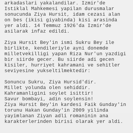
arkadaslari yakalandilar. Izmir'de
erek Kupadan Elendi
Istiklal Mahkemesi yapilan durusmalar
sonucunda Ziya Hursit, idam cezasi alan
ir Arada Olmayız
on bes (ikisi giyabinda) kisi arasinda
yer aldi. 14 Temmuz 1926'da Izmir'de
asilarak infaz edildi.
egen keşfedildi
Ziya Hursit Bey'in ismi Sukru Bey ile
birlikte, kendileriyle ayni donemde
milletvekilligi yapan Riza Nur'un yazdigi
bir siirde gecer. Bu siirde adi gecen
kisiler, hurriyet kahramani ve sehitler
'yle Berabere Kaldı
seviyesine yukseltilmektedir:
çin Aday Adayı Oldu
Sonuncu Sukru, Ziya Hursid'dir.
Millet yolunda olen sehiddir.
arım saatte kapınızda
Kahramanligini soylet isittir!
Savur bombayi, adin soylensin!
çırdı
Ziya Hursit Bey'in kardesi Faik Gunday'in
torunu Hakan Gunday'in 2009 yilinda
yayimlanan Ziyan adli romaninin ana
ni Programa Başlıyor
karakterlerinden birisi olarak yer aldi.
ini Kapsayan Seçim Anketi