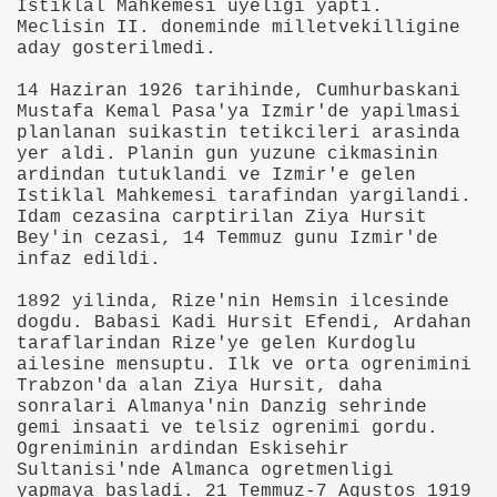
Istiklal Mahkemesi uyeligi yapti.
Meclisin II. doneminde milletvekilligine
aday gosterilmedi.
14 Haziran 1926 tarihinde, Cumhurbaskani
Mustafa Kemal Pasa'ya Izmir'de yapilmasi
planlanan suikastin tetikcileri arasinda
yer aldi. Planin gun yuzune cikmasinin
ardindan tutuklandi ve Izmir'e gelen
i
Istiklal Mahkemesi tarafindan yargilandi.
Idam cezasina carptirilan Ziya Hursit
ya 77-73 Yenildi
Bey'in cezasi, 14 Temmuz gunu Izmir'de
infaz edildi.
görmek
1892 yilinda, Rize'nin Hemsin ilcesinde
dogdu. Babasi Kadi Hursit Efendi, Ardahan
ini açmak için 80 milyon dolar yatırdı
taraflarindan Rize'ye gelen Kurdoglu
ailesine mensuptu. Ilk ve orta ogrenimini
rj cihazı23564
Trabzon'da alan Ziya Hursit, daha
sonralari Almanya'nin Danzig sehrinde
ndi
gemi insaati ve telsiz ogrenimi gordu.
Ogreniminin ardindan Eskisehir
Sultanisi'nde Almanca ogretmenligi
yapmaya basladi. 21 Temmuz-7 Agustos 1919