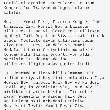
tarihleri arasinda duzenlenen Erzurum
Kongresi'ne Trabzon delegesi olarak
katildi.
anılacak esnek piller geliştirildi
Mustafa Kemal Pasa, Erzurum Kongresi'nde
Öldü
tanidigi Ziya Hursit Bey'i Lazistan
milletvekili adayi olarak gosterilirken,
rlerinden Eric Gerets, beyin kanaması geçirdiğini açıkladı.
agabeyi Faik Bey'i de Sivas'a vali olarak
atadi. Mecliste divan katipligi yapan
Ziya Hursit Bey, Anadolu ve Rumeli
Mudafaa-i Hukuk Cemiyetinin muhalefeti
konumundaki Ikinci Grup'ta yer aldi.
i Avrupa'nın Dilinde
Meclisin II. doneminde ise
milletvekilligine aday gosterilmedi.
di?
II. donemde milletvekili olamamasinin
acak
ardindan siyasi hayatini sonlandiran Ziya
Hursit Bey, agabeyi Faik Bey ve kardesi
Fazil Bey'in yardimlariyla, Esad Bey ile
ıt Öztürk Yakaladı
birlikte ticarete basladi. Ticarette
zarar etmesinin ardindan Faik Bey,
ere Kaldı
anilarinda okul arkadasi Hariciye
Mustesari Tevfik Kamil Bey'e Ziya
sürsüz)...