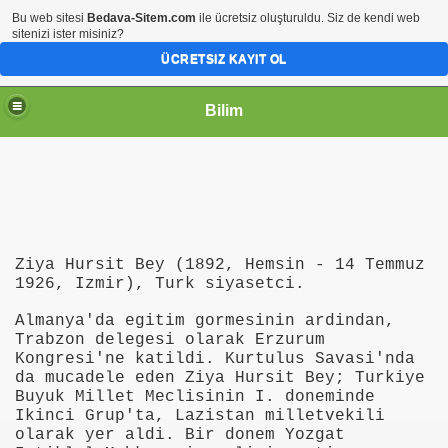
Bu web sitesi
Bedava-Sitem.com
ile ücretsiz oluşturuldu. Siz de kendi web
sitenizi ister misiniz?
ÜCRETSIZ KAYIT OL
Bilim
Ziya Hursit Bey (1892, Hemsin - 14 Temmuz
1926, Izmir), Turk siyasetci.
Almanya'da egitim gormesinin ardindan,
Trabzon delegesi olarak Erzurum
Kongresi'ne katildi. Kurtulus Savasi'nda
da mucadele eden Ziya Hursit Bey; Turkiye
Buyuk Millet Meclisinin I. doneminde
Ikinci Grup'ta, Lazistan milletvekili
olarak yer aldi. Bir donem Yozgat