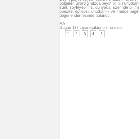
bolgeleri uyardigimizda beyin pilinin unutkan
sunu soyleyebiliriz, dunyada, uzerinde bilims
obezite, epilepsi, unutkanlik ve madde bagiml
degerlendirmesinde bulundu.
AA
Bugün 117 ziyaretçikişi online oldu
1
2
3
4
5