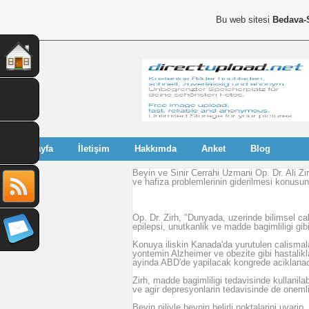
Bu web sitesi
Bedava-
Anasayfa
İletişim
Hakkımda
Anket
Blog
Beyin ve Sinir Cerrahi Uzmani Op. Dr. Ali Zir
ve hafiza problemlerinin giderilmesi konusun
Op. Dr. Zirh, "Dunyada, uzerinde bilimsel cal
epilepsi, unutkanlik ve madde bagimliligi gib
Konuya iliskin Kanada'da yurutulen calismalar
yontemin Alzheimer ve obezite gibi hastaliklar
ayinda ABD'de yapilacak kongrede aciklanac
Zirh, madde bagimliligi tedavisinde kullanila
ve agir depresyonlarin tedavisinde de onemli
Beyin piliyle beynin belirli noktalarini uyarip, 