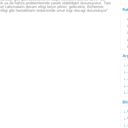
lik ya da hafiza problemlerinde yararli olabildigini dusunuyoruz. Yani
el calismalarin devam ettigi beyin pilinin, gelecekte, Alzheimer,
Kat
iligi gibi hastaliklarin tedavisinde umut isigi olacagi dusunuluyor"
Ar
Bi