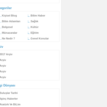
egoriler
Kişisel Blog
Bilim Haber
Bilim Adamları
Sağlık
Belgesel
Kültür
Münazaralar
Eğitim
Ne Nedir ?
Genel Konular
şiv
2017 Arşiv
Arşiv
Arşiv
Arşiv
Arşiv
lgi Dünyası
Buluşlar Tarihi
İlginç Haberler
Atatürk Ve BiLim