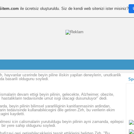
Sitem.com
ile ücretsiz oluşturuldu. Siz de kendi web sitenizi ister misiniz?
h, hayvanlar uzerinde beyin piline iliskin yapilan deneylerin, unutkanlik
da basarili oldugunu soyledi.
Sp
ismalarin devam ettigi beyin pilinin, gelecekte, Alzheimer, obezite,
i hastaliklarin tedavisinde umut isigi olacagi dusunuluyor" dedi.
da, beyin pilinin bilimsel yararliliginin kanitlanmasinin ardindan,
in tedavisinde kullanabilecegini dile getiren Zirh, bu verilerin ekim
agini kaydetti.
bilmesi icin calismalarin yurutuldugu beyin pilinin ayni zamanda, epilepsi
 bir yere sahip oldugunu soyledi.
hafizayi geri getirebileceklerini tespit ettiklerini belirten Zirh, "Bu